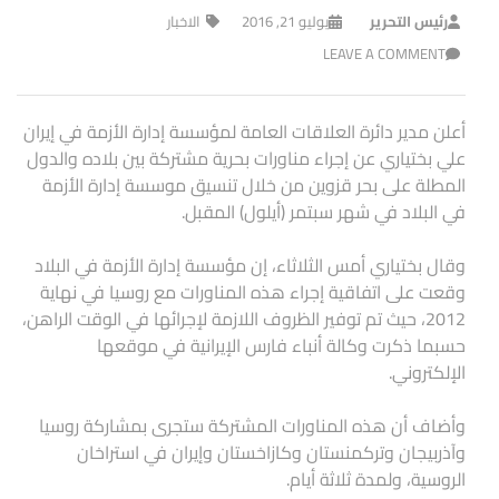
رئيس التحرير
يوليو 21, 2016
الاخبار
LEAVE A COMMENT
أعلن مدير دائرة العلاقات العامة لمؤسسة إدارة الأزمة في إيران
علي بختياري عن إجراء مناورات بحرية مشتركة بين بلاده والدول
المطلة على بحر قزوين من خلال تنسيق موسسة إدارة الأزمة
في البلاد في شهر سبتمر (أيلول) المقبل.
وقال بختياري أمس الثلاثاء، إن مؤسسة إدارة الأزمة في البلاد
وقعت على اتفاقية إجراء هذه المناورات مع روسيا في نهاية
2012، حيث تم توفير الظروف اللازمة لإجرائها في الوقت الراهن،
حسبما ذكرت وكالة أنباء فارس الإيرانية في موقعها
الإلكتروني.
وأضاف أن هذه المناورات المشتركة ستجرى بمشاركة روسيا
وآذربيجان وتركمنستان وكازاخستان وإيران في استراخان
الروسية، ولمدة ثلاثة أيام.