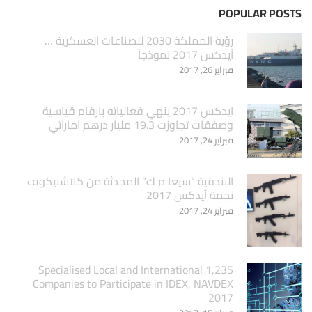
POPULAR POSTS
‏رؤية المملكة 2030 للصناعات العسكرية …
آيدكس 2017 نموذجاَ
فبراير 26, 2017
ايدكس 2017 ينهي فعالياته بارقام قياسية
وصفقات تجاوزت 19.3 مليار درهم اماراتي
فبراير 24, 2017
البندقية “سيغا م ك” المحدثة من كلاشنيكوف
نجمة آيدكس 2017
فبراير 24, 2017
1,235 Specialised Local and International
Companies to Participate in IDEX, NAVDEX
2017