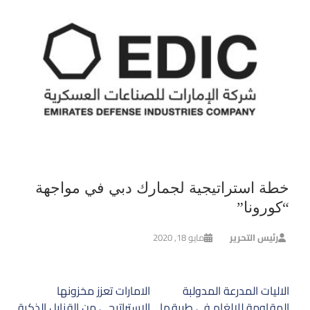
خطة استراتيجية لجمارك دبي في مواجهة
“كورونا”
رئيس التحرير
مايو 18, 2020
تصفّح
الاليات المدرعة المدولبة
الامارات تعزز مخزونها
المقالات
المقاومة للالغام في طريقها
الاستراتيجي من القنابل الذكية