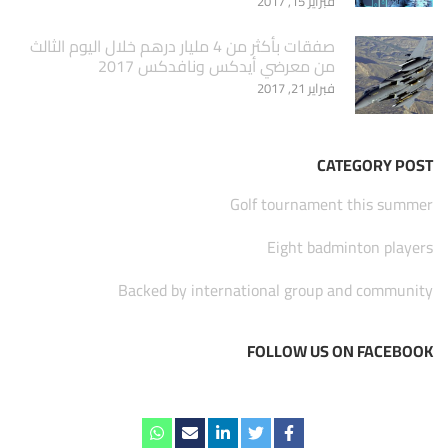
فبراير 15, 2017
صفقات بأكثر من 4 مليار درهم خلال اليوم الثالث
من معرضي أيدكس ونافدكس 2017
فبراير 21, 2017
CATEGORY POST
Golf tournament this summer
Eight badminton players
Backed by international group and community
FOLLOW US ON FACEBOOK