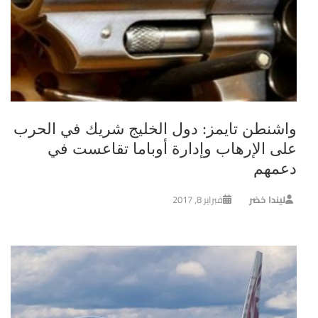
واشنطن تايمز: دول الخليج شريك في الحرب
على الإرهاب وإدارة أوباما تقاعست في
دعمهم
ليندا خضر
فبراير 8, 2017