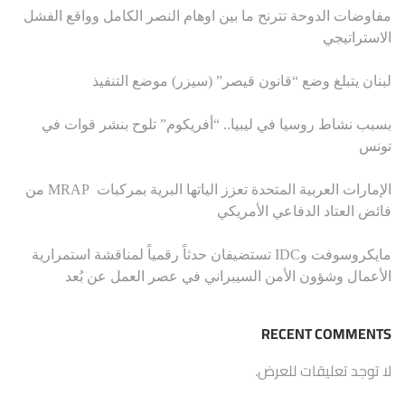
مفاوضات الدوحة تترنح ما بين اوهام النصر الكامل وواقع الفشل
الاستراتيجي
لبنان يتبلغ وضع “قانون قيصر” (سيزر) موضع التنفيذ
بسبب نشاط روسيا في ليبيا.. “أفريكوم” تلوح بنشر قوات في
تونس
الإمارات العربية المتحدة تعزز الياتها البرية بمركبات MRAP من
فائض العتاد الدفاعي الأمريكي
مايكروسوفت وIDC تستضيفان حدثاً رقمياً لمناقشة استمرارية
الأعمال وشؤون الأمن السيبراني في عصر العمل عن بُعد
RECENT COMMENTS
لا توجد تعليقات للعرض.