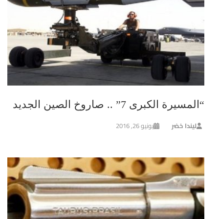
“المسيرة الكبرى 7” .. صاروخ الصين الجديد
ليندا خضر
يونيو 26, 2016