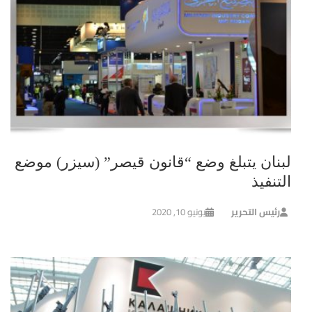
لبنان يتبلغ وضع “قانون قيصر” (سيزر) موضع
التنفيذ
رئيس التحرير
يونيو 10, 2020