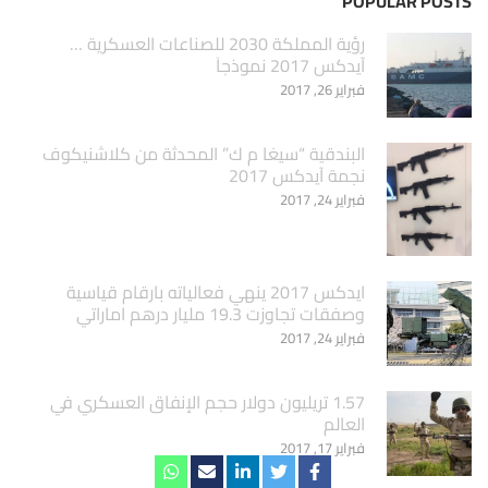
POPULAR POSTS
‏رؤية المملكة 2030 للصناعات العسكرية …
آيدكس 2017 نموذجاَ
فبراير 26, 2017
البندقية “سيغا م ك” المحدثة من كلاشنيكوف
نجمة آيدكس 2017
فبراير 24, 2017
ايدكس 2017 ينهي فعالياته بارقام قياسية
وصفقات تجاوزت 19.3 مليار درهم اماراتي
فبراير 24, 2017
1.57 تريليون دولار حجم الإنفاق العسكري في
العالم
فبراير 17, 2017