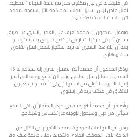
في كليفلاند في بيان مكتوب صدر مع لائحة الاتهام “التخطيط
لقتل قاض ليس السبيل لتجنب المحاكمة. الآن ستوجه لمحمد
اتهامات اتحادية خطيرة أخرى”.
ويقول المدعون إن محمد تعرف على العميل السري عن طريق
سجين آخر في مركز احتجاز في لوكاس كاونتي بمدينة توليدو
بعد أن أبلغ هذا السجين أنه يريد استئجار شخص لقتل القاضي
جاك زوهاري.
وذكر المدعون أن محمد أبلغ العميل السري إنه سيدفع له 15
ألف دولار مقابل قتل القاضي ورتب لأن تدفع زوجته التي أشير
إليها بالحروف الأولى من اسمها “إن.تي” ألف دولار كعربون
للاتفاق في مكتب بريد في إيلينوي.
وأضافوا أن محمد أبلغ زميله في مركز الاحتجاز أن باقي المبلغ
سيأتي من دبي وسيحول لزوجته عبر تكساس وشيكاغو.
ومن بين الاتهامات الموجهة لمحمد الشروع في القتل من
الدرجة الأولى لموظف اتحادي والتحريض على جريمة عنف. وفي