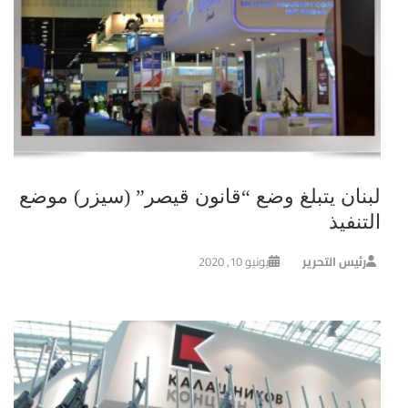
لبنان يتبلغ وضع “قانون قيصر” (سيزر) موضع
التنفيذ
رئيس التحرير
يونيو 10, 2020