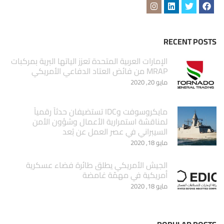
RECENT POSTS
الإمارات العربية المتحدة تعزز الياتها البرية بمركبات
MRAP من فائض العتاد الدفاعي الأمريكي
مايو 20, 2020
مايكروسوفت وIDC تستضيفان حدثاً رقمياً
لمناقشة استمرارية الأعمال وشؤون الأمن
السيبراني في عصر العمل عن بُعد
مايو 18, 2020
الجيش الأمريكي يطلق طائرة فضاء عسكرية
أمريكية في مهمّة غامضة
مايو 18, 2020