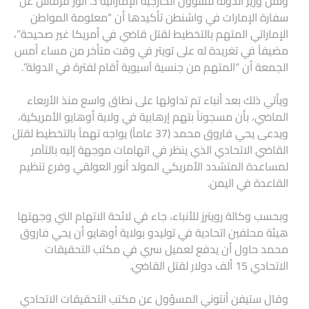
ونقل وزير الدولة للشؤون الخارجية الإماراتية د. أنور قرقاش عن
سفارة الإمارات في واشنطن تأكيدها أن “معلومة المواطن
الإماراتي المتهم بالتخطيط لقتل قاضي في أمريكا غير صحيحة”،
مضيفاً في تغريدة له على تويتر في وقت متأخر من مساء أمس
الجمعة أن “المتهم من جنسية آسيوية أقام لفترة في الدولة”.
ويأتي ذلك بعد أنباء تم تداولها على نطاق واسع منذ الأربعاء
الماضي، بأن مسجوناً بتهم إرهابية في ولاية أوهايو الأمريكية،
ويدعى يحي فاروق محمد (37 عاماً) يواجه تهماً بالتخطيط لقتل
القاضي الاتحادي الذي ينظر في اتهامات موجهة إليه بالتآمر
لمساعدة المتشدد الأمريكي المولد أنور العولقي وفرع تنظيم
القاعدة في اليمن.
وبحسب وكالة رويترز للأنباء، جاء في لائحة الاتهام التي وجهتها
هيئة محلفين اتحادية في توليدو بولاية أوهايو أن يحي فاروق
محمد حاول أن يدفع لعميل سري في مكتب التحقيقات
الاتحادي 15 ألف دولار لقتل القاضي.
وقال ستيفن أنتوني المسؤول عن مكتب التحقيقات الاتحادي