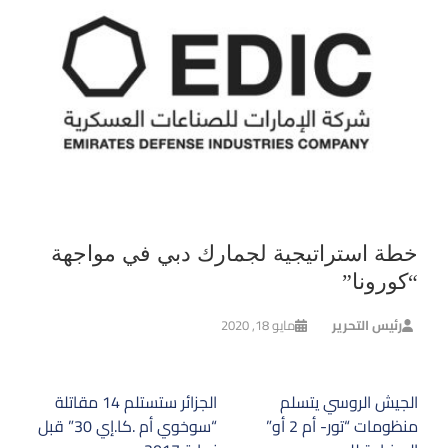
خطة استراتيجية لجمارك دبي في مواجهة
“كورونا”
رئيس التحرير
مايو 18, 2020
تصفّح
الجيش الروسي يتسلم
الجزائر ستستلم 14 مقاتلة
المقالات
منظومات “تور- أم 2 أو”
“سوخوي أم .كا.إي 30” قبل