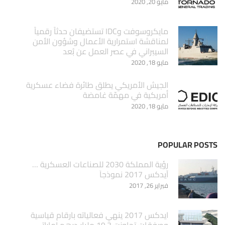
مايو 20, 2020
مايكروسوفت وIDC تستضيفان حدثاً رقمياً
لمناقشة استمرارية الأعمال وشؤون الأمن
السيبراني في عصر العمل عن بُعد
مايو 18, 2020
الجيش الأمريكي يطلق طائرة فضاء عسكرية
أمريكية في مهمّة غامضة
مايو 18, 2020
POPULAR POSTS
‏رؤية المملكة 2030 للصناعات العسكرية …
آيدكس 2017 نموذجاَ
فبراير 26, 2017
ايدكس 2017 ينهي فعالياته بارقام قياسية
وصفقات تجاوزت 19.3 مليار درهم اماراتي