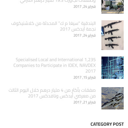
فبراير 24, 2017
البندقية “سيغا م ك” المحدثة من كلاشنيكوف
نجمة آيدكس 2017
فبراير 24, 2017
1,235 Specialised Local and International
Companies to Participate in IDEX, NAVDEX
2017
فبراير 15, 2017
صفقات بأكثر من 4 مليار درهم خلال اليوم الثالث
من معرضي أيدكس ونافدكس 2017
فبراير 21, 2017
CATEGORY POST