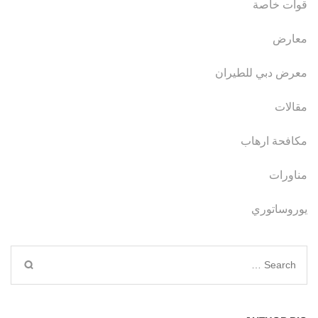
قوات خاصة
معارض
معرض دبي للطيران
مقالات
مكافحة ارهاب
مناورات
يوروساتوري
Search
for: