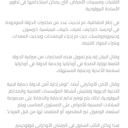
التقنيات ومسببات الأمراض، التي يمكن استخدامها في تطوير
الأسلحة البيولوجية.
في إطار الاتفاقية، تم تحديث عدد من مختبرات الدولة الموجودة
في أوديسا، خاركيف، لفيف، كييف، فينيتسيا، خيرسون،
ودنيبروبتروفسك، حيث تم إجراء الإصلاحات وتحديث المعدات
وشراء المواد اللازمة.
وقال البيان إنه يتم تمويل هذه المختبرات من ميزانية الدولة
التابعة لوزارة الصحة في أوكرانيا وخدمة الدولة في أوكرانيا
لسلامة الأغذية وحماية المستهلك.
وقال الأمن الأوكراني أيضا: “توفر إدارة أمن الدولة حماية البنية
التحتية الحيوية وتفتيش أنشطة المؤسسات العلمية والمخاطر
البيولوجية. لذلك يتم توفير تدابير لحماية والحفاظ على مجموعة
السلالات المسببة للأمراض على المستوى المناسب ويتم
استبعاد الوصول غير المقصود أو المتعمد لها من قبل الغرباء”.
هذا وكان النائب السابق في البرلمان الأوكراني فولوديمير