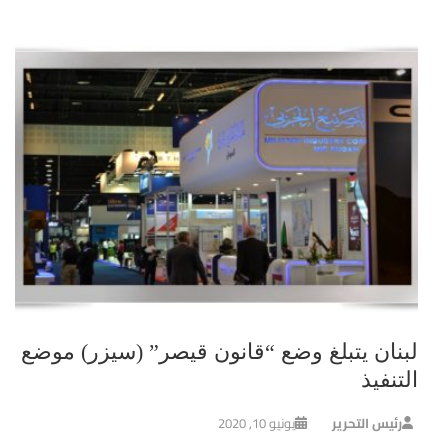
لبنان يتبلغ وضع “قانون قيصر” (سيزر) موضع
التنفيذ
رئيس التحرير
يونيو 10, 2020