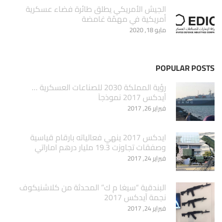
الجيش الأمريكي يطلق طائرة فضاء عسكرية
أمريكية في مهمّة غامضة
مايو 18, 2020
POPULAR POSTS
‏رؤية المملكة 2030 للصناعات العسكرية …
آيدكس 2017 نموذجاَ
فبراير 26, 2017
ايدكس 2017 ينهي فعالياته بارقام قياسية
وصفقات تجاوزت 19.3 مليار درهم اماراتي
فبراير 24, 2017
البندقية “سيغا م ك” المحدثة من كلاشنيكوف
نجمة آيدكس 2017
فبراير 24, 2017