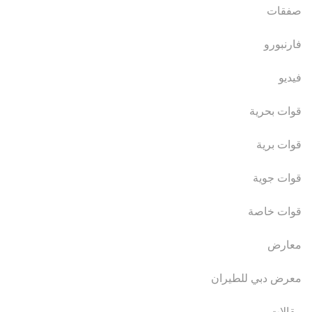
صفقات
فارنبورو
فيديو
قوات بحرية
قوات برية
قوات جوية
قوات خاصة
معارض
معرض دبي للطيران
مقالات