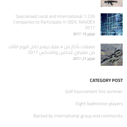
1,235 Specialised Local and International
Companies to Participate in IDEX, NAVDEX
2017
فبراير 15, 2017
صفقات بأكثر من 4 مليار درهم خلال اليوم الثالث
من معرضي أيدكس ونافدكس 2017
فبراير 21, 2017
CATEGORY POST
Golf tournament this summer
Eight badminton players
Backed by international group and community