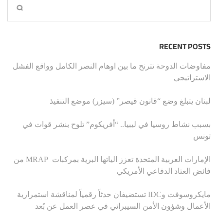
RECENT POSTS
مفاوضات الدوحة تترنح ما بين اوهام النصر الكامل وواقع الفشل
الاستراتيجي
لبنان يتبلغ وضع “قانون قيصر” (سيزر) موضع التنفيذ
بسبب نشاط روسيا في ليبيا.. “أفريكوم” تلوح بنشر قوات في
تونس
الإمارات العربية المتحدة تعزز الياتها البرية بمركبات MRAP من
فائض العتاد الدفاعي الأمريكي
مايكروسوفت وIDC تستضيفان حدثاً رقمياً لمناقشة استمرارية
الأعمال وشؤون الأمن السيبراني في عصر العمل عن بُعد