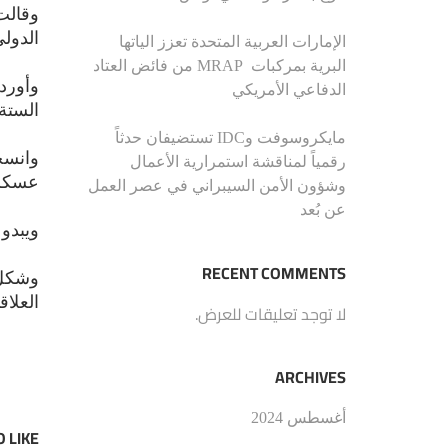
وقالت 
الدول
الإمارات العربية المتحدة تعزز الياتها
البرية بمركبات MRAP من فائض العتاد
وأورد 
الدفاعي الأمريكي
الستة 
مايكروسوفت وIDC تستضيفان حدثاً
وانسح
رقمياً لمناقشة استمرارية الأعمال
عسكري
وشؤون الأمن السيبراني في عصر العمل
عن بُعد
ويبدو 
RECENT COMMENTS
وشكل 
العلاقات 
لا توجد تعليقات للعرض.
ARCHIVES
أغسطس 2024
 LIKE