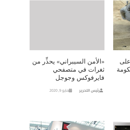
على
«الأمن السيبراني» يحذِّر من
كومة
ثغرات في متصفحي
فايرفوكس وجوجل
رئيس التحرير
مايو 9, 2020