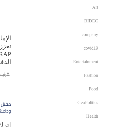
Art
BIDEC
company
الإما
تعزز 
covid19
الدف
Entertainment
رئيس
Fashion
Food
تصفّ
GeoPolitics
المق
وداعش
Health
اترك 