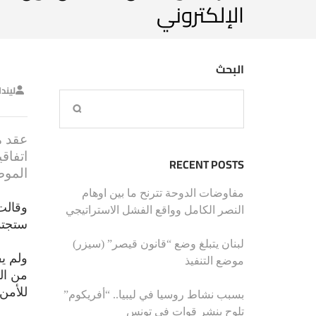
الإلكتروني
البحث
ليند
عقد م
اتفاق
RECENT POSTS
الموض
مفاوضات الدوحة تترنح ما بين اوهام
وقالت 
النصر الكامل وواقع الفشل الاستراتيجي
ستجتم
لبنان يتبلغ وضع “قانون قيصر” (سيزر)
ولم ي
موضع التنفيذ
من ال
للأمن 
بسبب نشاط روسيا في ليبيا.. “أفريكوم”
تلوح بنشر قوات في تونس