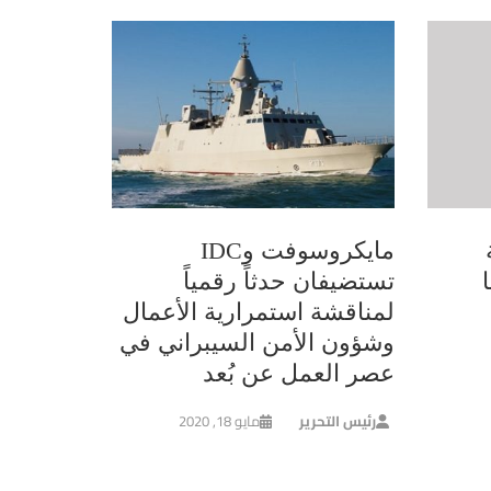
مايكروسوفت وIDC
تستضيفان حدثاً رقمياً
لمناقشة استمرارية الأعمال
وشؤون الأمن السيبراني في
عصر العمل عن بُعد
رئيس التحرير
مايو 18, 2020