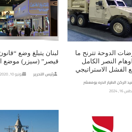
ضات الدوحة تترنح ما
لبنان يتبلغ وضع “قانون
وهام النصر الكامل
قيصر” (سيزر) موضع ال
ع الفشل الاستراتيجي
رئيس التحرير
يونيو 10, 2020
يد الركن الطيار اندره بومعشر
16, 2024