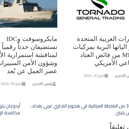
رات العربية المتحدة
مايكروسوفت وIDC
الياتها البرية بمركبات
تستضيفان حدثاً رقمياً
MRAP من فائض العتاد
لمناقشة استمرارية الأ
اعي الأمريكي
وشؤون الأمن السيبران
عصر العمل عن بُعد
 التحرير
مايو 20, 2020
رئيس التحرير
مايو 18, 2020
ح
مقتل 3 من الشرطة العراقية في هجوم انتحاري غربي بغداد..
أردوغان يته
الات
 يتبنى
مكافحة الإ
تعليقاً