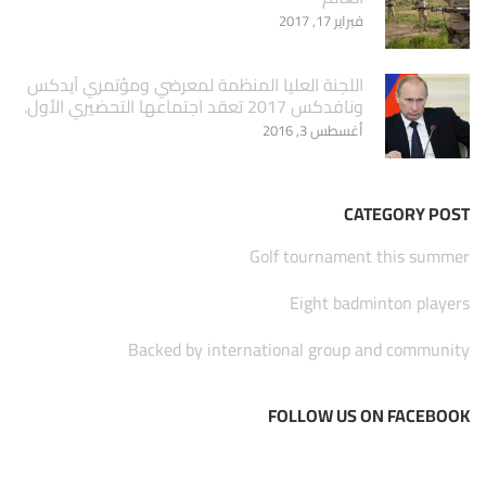
فبراير 17, 2017
اللجنة العليا المنظمة لمعرضي ومؤتمري آيدكس
ونافدكس 2017 تعقد اجتماعها التحضيري الأول.
أغسطس 3, 2016
CATEGORY POST
Golf tournament this summer
Eight badminton players
Backed by international group and community
FOLLOW US ON FACEBOOK