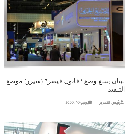
لبنان يتبلغ وضع “قانون قيصر” (سيزر) موضع
التنفيذ
رئيس التحرير
يونيو 10, 2020