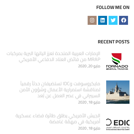
FOLLOW ME ON
RECENT POSTS
الإمارات العربية المتحدة تعزز الياتها البرية بمركبات
MRAP من فائض العتاد الدفاعي الأمريكي
مايو 20, 2020
مايكروسوفت وIDC تستضيفان حدثاً رقمياً
لمناقشة استمرارية الأعمال وشؤون الأمن
السيبراني في عصر العمل عن بُعد
مايو 18, 2020
الجيش الأمريكي يطلق طائرة فضاء عسكرية
أمريكية في مهمّة غامضة
مايو 18, 2020