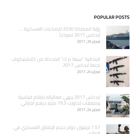
POPULAR POSTS
‏رؤية المملكة 2030 للصناعات العسكرية …
آيدكس 2017 نموذجاَ
فبراير 26, 2017
البندقية “سيغا م ك” المحدثة من كلاشنيكوف
نجمة آيدكس 2017
فبراير 24, 2017
ايدكس 2017 ينهي فعالياته بارقام قياسية
وصفقات تجاوزت 19.3 مليار درهم اماراتي
فبراير 24, 2017
1.57 تريليون دولار حجم الإنفاق العسكري في
العالم