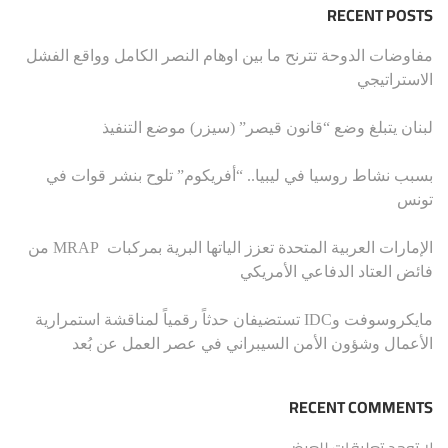
RECENT POSTS
مفاوضات الدوحة تترنح ما بين اوهام النصر الكامل وواقع الفشل
الاستراتيجي
لبنان يتبلغ وضع “قانون قيصر” (سيزر) موضع التنفيذ
بسبب نشاط روسيا في ليبيا.. “أفريكوم” تلوح بنشر قوات في
تونس
الإمارات العربية المتحدة تعزز الياتها البرية بمركبات MRAP من
فائض العتاد الدفاعي الأمريكي
مايكروسوفت وIDC تستضيفان حدثاً رقمياً لمناقشة استمرارية
الأعمال وشؤون الأمن السيبراني في عصر العمل عن بُعد
RECENT COMMENTS
لا توجد تعليقات للعرض.