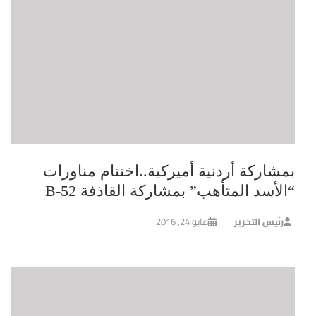
بمشاركة أردنية أميركية..اختتام مناورات
“الأسد المتأهب” بمشاركة القاذفة B-52
رئيس التحرير
مايو 24, 2016