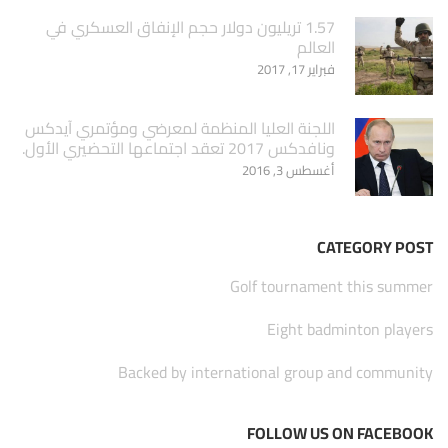
1.57 تريليون دولار حجم الإنفاق العسكري في
العالم
فبراير 17, 2017
اللجنة العليا المنظمة لمعرضي ومؤتمري آيدكس
ونافدكس 2017 تعقد اجتماعها التحضيري الأول.
أغسطس 3, 2016
CATEGORY POST
Golf tournament this summer
Eight badminton players
Backed by international group and community
FOLLOW US ON FACEBOOK