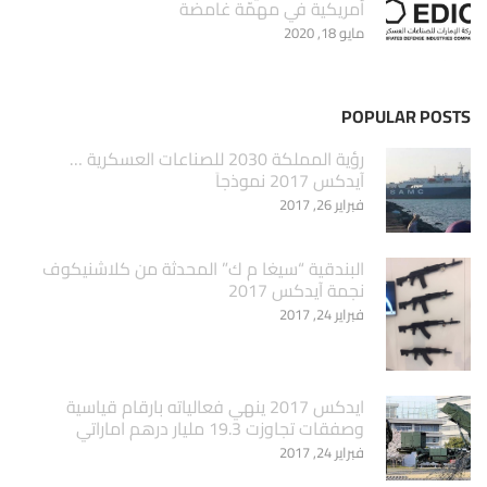
أمريكية في مهمّة غامضة
مايو 18, 2020
POPULAR POSTS
‏رؤية المملكة 2030 للصناعات العسكرية …
آيدكس 2017 نموذجاَ
فبراير 26, 2017
البندقية “سيغا م ك” المحدثة من كلاشنيكوف
نجمة آيدكس 2017
فبراير 24, 2017
ايدكس 2017 ينهي فعالياته بارقام قياسية
وصفقات تجاوزت 19.3 مليار درهم اماراتي
فبراير 24, 2017