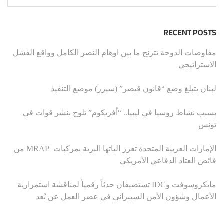
RECENT POSTS
مفاوضات الدوحة تترنح ما بين اوهام النصر الكامل وواقع الفشل
الاستراتيجي
لبنان يتبلغ وضع “قانون قيصر” (سيزر) موضع التنفيذ
بسبب نشاط روسيا في ليبيا.. “أفريكوم” تلوح بنشر قوات في
تونس
الإمارات العربية المتحدة تعزز الياتها البرية بمركبات MRAP من
فائض العتاد الدفاعي الأمريكي
مايكروسوفت وIDC تستضيفان حدثاً رقمياً لمناقشة استمرارية
الأعمال وشؤون الأمن السيبراني في عصر العمل عن بُعد