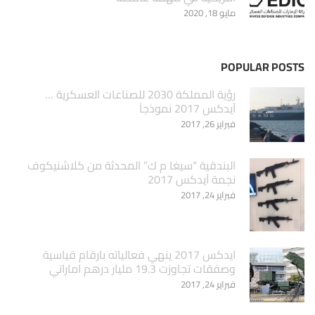
مايو 18, 2020
POPULAR POSTS
‏رؤية المملكة 2030 للصناعات العسكرية …
آيدكس 2017 نموذجاَ
فبراير 26, 2017
البندقية “سيغا م ك” المحدثة من كلاشنيكوف
نجمة آيدكس 2017
فبراير 24, 2017
ايدكس 2017 ينهي فعالياته بارقام قياسية
وصفقات تجاوزت 19.3 مليار درهم اماراتي
فبراير 24, 2017