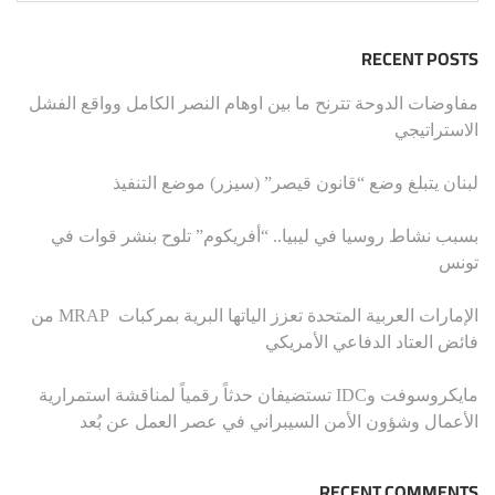
RECENT POSTS
مفاوضات الدوحة تترنح ما بين اوهام النصر الكامل وواقع الفشل
الاستراتيجي
لبنان يتبلغ وضع “قانون قيصر” (سيزر) موضع التنفيذ
بسبب نشاط روسيا في ليبيا.. “أفريكوم” تلوح بنشر قوات في
تونس
الإمارات العربية المتحدة تعزز الياتها البرية بمركبات MRAP من
فائض العتاد الدفاعي الأمريكي
مايكروسوفت وIDC تستضيفان حدثاً رقمياً لمناقشة استمرارية
الأعمال وشؤون الأمن السيبراني في عصر العمل عن بُعد
RECENT COMMENTS