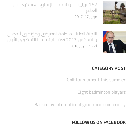
1.57 تريليون دولار حجم الإنفاق العسكري في
العالم
فبراير 17, 2017
اللجنة العليا المنظمة لمعرضي ومؤتمري آيدكس
ونافدكس 2017 تعقد اجتماعها التحضيري الأول.
أغسطس 3, 2016
CATEGORY POST
Golf tournament this summer
Eight badminton players
Backed by international group and community
FOLLOW US ON FACEBOOK