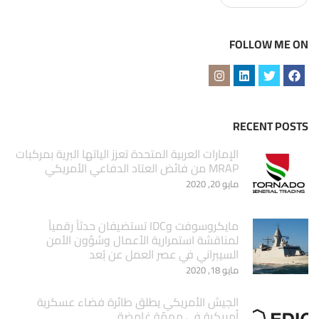
FOLLOW ME ON
RECENT POSTS
الإمارات العربية المتحدة تعزز الياتها البرية بمركبات
MRAP من فائض العتاد الدفاعي الأمريكي
مايو 20, 2020
مايكروسوفت وIDC تستضيفان حدثاً رقمياً
لمناقشة استمرارية الأعمال وشؤون الأمن
السيبراني في عصر العمل عن بُعد
مايو 18, 2020
الجيش الأمريكي يطلق طائرة فضاء عسكرية
أمريكية في مهمّة غامضة