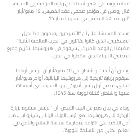
قنبلة نووية على هيروشيما خلال زيارته المرتقبة إلى المدينة،
قال رودس في مؤتمر صحفي عقد الخميس، 19 مايو/أيار:
“الهدف هنا لا يكمن في تقديم اعتذارات”.
وشدد المستشار على أن “الأمريكيين يفتخرون جدا بجيل
العسكريين، الذين كانوا يقاتلون في الحرب العالمية الثانية”،
مضيفا ان الوفد الأمريكي سيقوم في هيروشيما بتكريم جميع
المدنيين الأبرياء الذين سقطوا في الحرب.
وسبق أن أعلنت واشنطن في 10 مايو/أيار أن الرئيس أوباما
سيقوم بزيارة تاريخية إلى هيروشيما اليابانية، أواخر مايو/أيار
الجاري، ليصبح أول رئيس أميركي يزور المدينة التي أسقطت
عليها واشنطن قنبلة نووية سنة 1945.
وجاء في بيان صدر عن البيت الأبيض، أن “الرئيس سيقوم بزيارة
تاريخية إلى هيروشيما، مع رئيس الوزراء الياباني شينزو آبي، من
أجل التأكيد على التزامه بممارسة سياسة السلام والأمن في
العالم الخالي من الأسلحة النووية”.