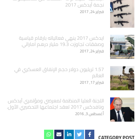
نجمة آيدكس 2017
فبراير 24, 2017
ايدكس 2017 ينهي فعالياته بارقام قياسية
وصفقات تجاوزت 19.3 مليار درهم اماراتي
فبراير 24, 2017
1.57 تريليون دولار حجم الإنفاق العسكري في
العالم
فبراير 17, 2017
اللجنة العليا المنظمة لمعرضي ومؤتمري آيدكس
ونافدكس 2017 تعقد اجتماعها التحضيري الأول.
أغسطس 3, 2016
CATEGORY POST