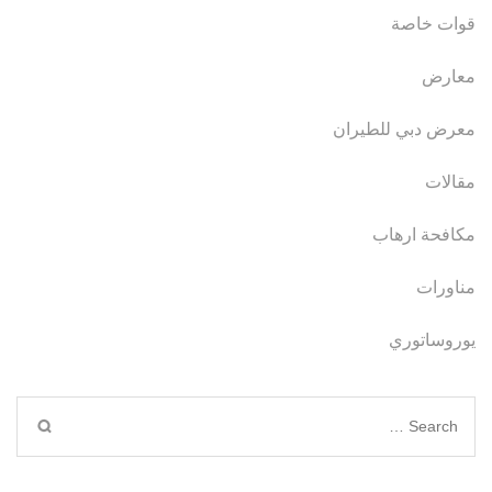
قوات خاصة
معارض
معرض دبي للطيران
مقالات
مكافحة ارهاب
مناورات
يوروساتوري
Search
for: