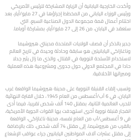
وأكدت الخارجية اليابانية أن الزيارة المشتركة للرئيس الأمريكي
ورئيس الوزراء الياباني من المخطط إجراؤها في 27 مايو/أيار، بعد
اختتام أعمال قمة مجموعة الدول الصناعية السبع، التي
ستعقد في اليابان، من 26 إلى 27 مايو/أيار، بمشاركة أوباما.
جدير بالذكر أن قصف الولايات المتحدة مدينتي هيروشيما
وناغازاكي اليابانيتين هو سابقة وحادثة وحيدة في تاريخ العالم
لاستخدام الأسلحة النووية في القتال، والذي ما زال يثير جدلا
حادا في المجتمع الدولي حول جدوى ومشروعية هذه العملية
ومبرراتها الأخلاقية.
وتسبب إلقاء القنبلة النووية على مدينة هيروشيما الواقعة غرب
اليابان، في 6 آب/أغسطس من العام 1945، خلال الفترة النهائية
للحرب العالمية الثانية، بمقتل 140 ألف شخص تقريبا، فيما أدى
انفجار قنبلة نووية أخرى استهدفت بها القوات الجوية الأمريكية،
في 9 أغسطس/آب من العام نفسه، مدينة ناغازاكي، الواقعة
بالقرب من هيروشيما، إلى مقتل 74 ألف شخص، ذلك بالإضافة
إلى مقتل عشرات آلاف المواطنين اليابانيين جراء عواقب الإشعاع