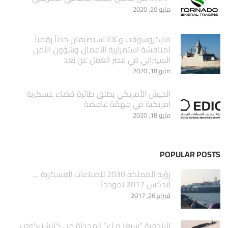
مايو 20, 2020
مايكروسوفت وIDC تستضيفان حدثاً رقمياً
لمناقشة استمرارية الأعمال وشؤون الأمن
السيبراني في عصر العمل عن بُعد
مايو 18, 2020
الجيش الأمريكي يطلق طائرة فضاء عسكرية
أمريكية في مهمّة غامضة
مايو 18, 2020
POPULAR POSTS
‏رؤية المملكة 2030 للصناعات العسكرية …
آيدكس 2017 نموذجاَ
فبراير 26, 2017
البندقية “سيغا م ك” المحدثة من كلاشنيكوف