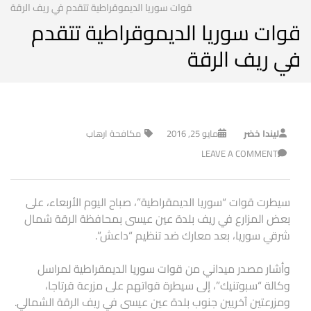
قوات سوريا الديموقراطية تتقدم في ريف الرقة
قوات سوريا الديموقراطية تتقدم
في ريف الرقة
ليندا خضر
مايو 25, 2016
مكافحة ارهاب
LEAVE A COMMENT
سيطرت قوات “سوريا الديمقراطية”، صباح اليوم الأربعاء، على
بعض المزارع في ريف بلدة عين عيسى بمحافظة الرقة شمال
شرقي سوريا، بعد معارك ضد تنظيم “داعش”.
وأشار مصدر ميداني من قوات سوريا الديمقراطية لمراسل
وكالة “سبوتنيك”، إلى سيطرة قواتهم على مزرعة قرتاجا،
ومزرعتين آخريين جنوب بلدة عين عيسى في ريف الرقة الشمالي.