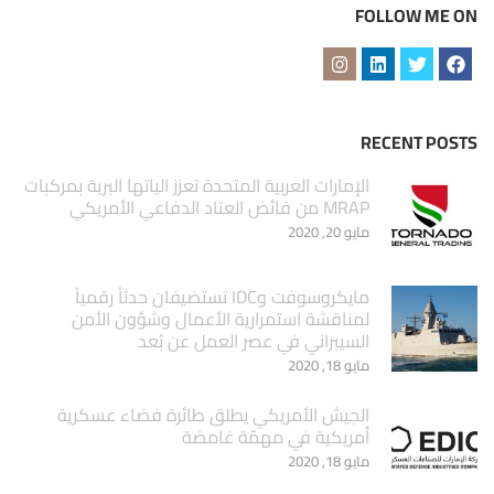
FOLLOW ME ON
RECENT POSTS
الإمارات العربية المتحدة تعزز الياتها البرية بمركبات
MRAP من فائض العتاد الدفاعي الأمريكي
مايو 20, 2020
مايكروسوفت وIDC تستضيفان حدثاً رقمياً
لمناقشة استمرارية الأعمال وشؤون الأمن
السيبراني في عصر العمل عن بُعد
مايو 18, 2020
الجيش الأمريكي يطلق طائرة فضاء عسكرية
أمريكية في مهمّة غامضة
مايو 18, 2020