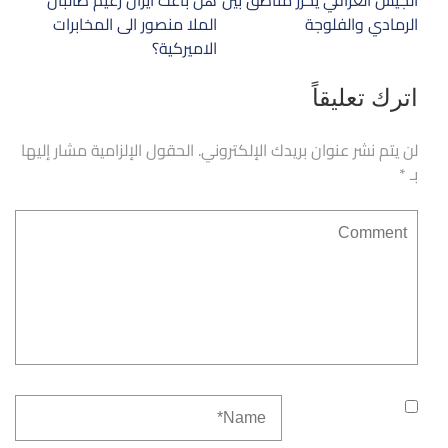
الجيش العراقي يحرر مناطق بين
هل باعت ايران زعيم طالبان
المقالات
الرمادي والفلوجة
الملا منصور الى المخابرات
الاميركية؟
اترك تعليقاً
لن يتم نشر عنوان بريدك الإلكتروني.
الحقول الإلزامية مشار إليها
بـ
*