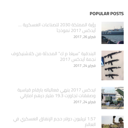
POPULAR POSTS
‏رؤية المملكة 2030 للصناعات العسكرية …
آيدكس 2017 نموذجاَ
فبراير 26, 2017
البندقية “سيغا م ك” المحدثة من كلاشنيكوف
نجمة آيدكس 2017
فبراير 24, 2017
ايدكس 2017 ينهي فعالياته بارقام قياسية
وصفقات تجاوزت 19.3 مليار درهم اماراتي
فبراير 24, 2017
1.57 تريليون دولار حجم الإنفاق العسكري في
العالم