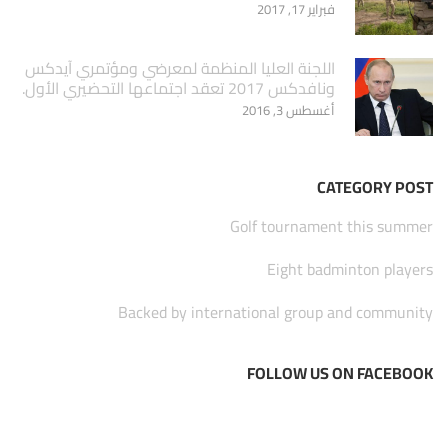
فبراير 17, 2017
اللجنة العليا المنظمة لمعرضي ومؤتمري آيدكس
ونافدكس 2017 تعقد اجتماعها التحضيري الأول.
أغسطس 3, 2016
CATEGORY POST
Golf tournament this summer
Eight badminton players
Backed by international group and community
FOLLOW US ON FACEBOOK