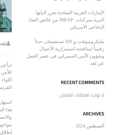
الإمارات العربية المتحدة تعزز الياتها
البرية بمركبات MRAP من فائض العتاد
الدفاعي الأمريكي
مايكروسوفت وIDC تستضيفان حدثاً
رئيس
رقمياً لمناقشة استمرارية الأعمال
وشؤون الأمن السيبراني في عصر العمل
عن بُعد
ترأس ق
للأمن 
اللواء
RECENT COMMENTS
الفرنس
لا توجد تعليقات للعرض.
استهل 
هذا ال
ARCHIVES
والاتص
مواجهة
أغسطس 2024
إطلاق 