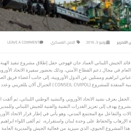
 التحرير
يونيو 3, 2016
الامن العسكري
LEAVE A COMMENT
ائد الجيش اللبناني العماد جان قهوجي حفل إطلاق مشروع تنفيذ الهبة الأ
العام في مجال دعم القطاع الأمني، وذلك بحضور سفيرة الاتحاد الأوروب
 عباس ابراهيم وممثلين عن الدول الأوروبية، إلى جانب أعضاء فريق الع
( CONSEIL CIVIPOL)
ية المنفذة للمشروع
الجنرال ألان بللغريني وعدد
الحفل بعزف نشيد الاتحاد الأوروبي والنشيد الوطني اللبناني، ثم ألقت 
مشروع يهدف إلى تعزيز القدرات التقنية والفنية للجيش اللبناني وللمدير
الات والتفاعل مع المجتمع المدني، وهو يأتي في إطار قرار الاتحاد الأو
 الإرهاب والحفاظ على وحدة لبنان واستقراره، ثم ألقى اللواء ابراهيم ك
هذا المشروع الحيوي، الذي سيزيد من فعالية الجيش والمديرية العامة 