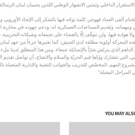
الاستقرار الداخلي وتمتين الانصهار الوطني اللذين يحميان لبنان الرسال
ختام ألقى العماد قهوجي كلمة توجّه فيها بالشكر إلى الإتحاد الأوروبي 
ني ومهماته، وتقديم المساعدات العسكرية له، ودعم جهوده في محاربة الإ
 ولا هوادة فيها، ولن تتوقّف إلّا بالقضاء على تجمعاته وشبكاته التخريبي
هذه المعركة أولوية مطلقة لدى الجيش، كما نعتبرها جزءاً من جهد لبنا
الداهم الذي يتربّص شرّاً بالإنسانيّة جمعاء. ومن هذا المنطلق لدينا ملء
ي، التي نتشارك وإياها قيم الحريّة والسلام والانفتاح، أن تواصل تقديم ال
مشروع المهم، المخصّص للتدريب والجوانب التقنية والإدارية المتصلة بال
“.
في المراحل المقبلة
YOU MAY ALSO