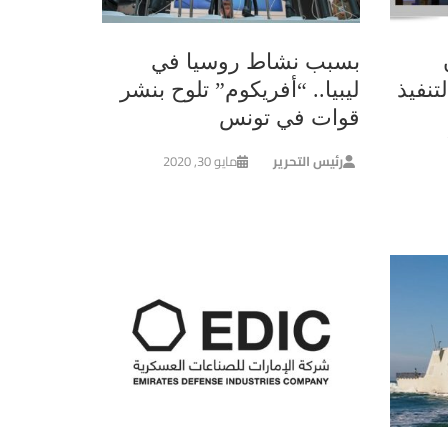
بسبب نشاط روسيا في
تنفيذ
ليبيا.. “أفريكوم” تلوح بنشر
قوات في تونس
رئيس التحرير
مايو 30, 2020