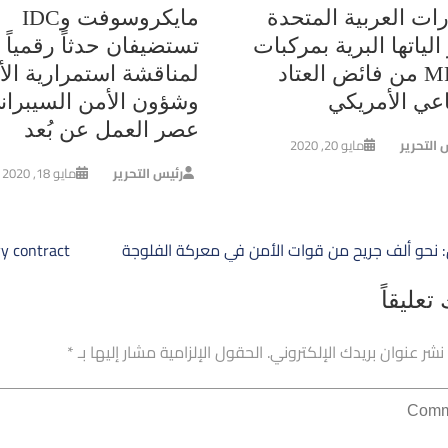
رات العربية المتحدة
مايكروسوفت وIDC
الياتها البرية بمركبات
تستضيفان حدثاً رقمياً
MRAP من فائض العتاد
لمناقشة استمرارية الأ
اعي الأمريكي
وشؤون الأمن السيبران
عصر العمل عن بُعد
 التحرير
مايو 20, 2020
رئيس التحرير
مايو 18, 2020
ح
: نحو ألف جريح من قوات الأمن في معركة الفلوجة
y contract
الات
تعليقاً
 نشر عنوان بريدك الإلكتروني.
الحقول الإلزامية مشار إليها بـ
*