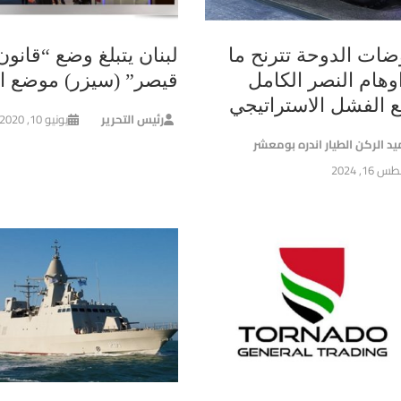
ضات الدوحة تترنح ما
لبنان يتبلغ وضع “قانون
وهام النصر الكامل
قيصر” (سيزر) موضع ال
ع الفشل الاستراتيجي
رئيس التحرير
يونيو 10, 2020
يد الركن الطيار اندره بومعشر
16, 2024