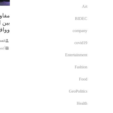
Art
مفاو
BIDEC
بين ا
وواق
company
العم
covid19
أغسطس 
Entertainment
Fashion
Food
GeoPolitics
Health