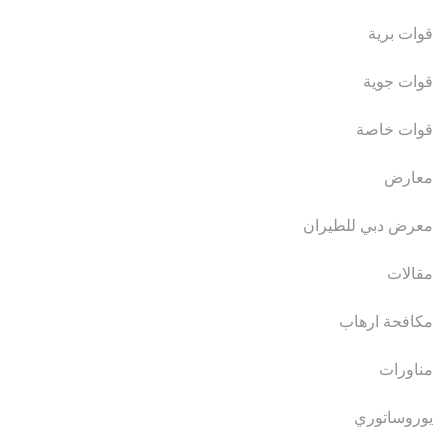
قوات برية
قوات جوية
قوات خاصة
معارض
معرض دبي للطيران
مقالات
مكافحة ارهاب
مناورات
يوروساتوري