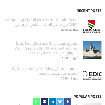
RECENT POSTS
الإمارات العربية المتحدة تعزز الياتها البرية بمركبات
MRAP من فائض العتاد الدفاعي الأمريكي
مايو 20, 2020
مايكروسوفت وIDC تستضيفان حدثاً رقمياً
لمناقشة استمرارية الأعمال وشؤون الأمن
السيبراني في عصر العمل عن بُعد
مايو 18, 2020
الجيش الأمريكي يطلق طائرة فضاء عسكرية
أمريكية في مهمّة غامضة
مايو 18, 2020
POPULAR POSTS