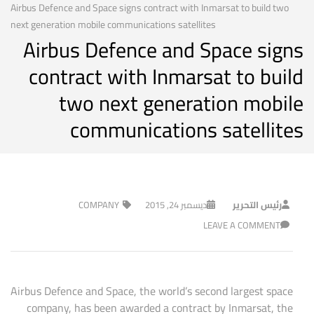
Airbus Defence and Space signs contract with Inmarsat to build two
next generation mobile communications satellites
Airbus Defence and Space signs
contract with Inmarsat to build
two next generation mobile
communications satellites
رئيس التحرير
ديسمبر 24, 2015
COMPANY
LEAVE A COMMENT
Airbus Defence and Space, the world’s second largest space
company, has been awarded a contract by Inmarsat, the