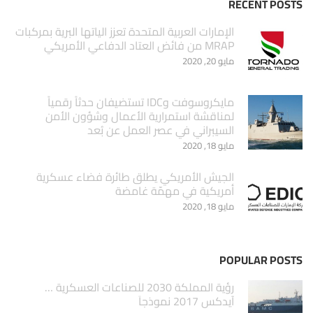
RECENT POSTS
الإمارات العربية المتحدة تعزز الياتها البرية بمركبات
MRAP من فائض العتاد الدفاعي الأمريكي
مايو 20, 2020
مايكروسوفت وIDC تستضيفان حدثاً رقمياً
لمناقشة استمرارية الأعمال وشؤون الأمن
السيبراني في عصر العمل عن بُعد
مايو 18, 2020
الجيش الأمريكي يطلق طائرة فضاء عسكرية
أمريكية في مهمّة غامضة
مايو 18, 2020
POPULAR POSTS
‏رؤية المملكة 2030 للصناعات العسكرية …
آيدكس 2017 نموذجاَ