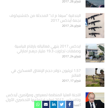
فبراير 26, 2017
البندقية “سيغا م ك” المحدثة من كلاشنيكوف
نجمة آيدكس 2017
فبراير 24, 2017
ايدكس 2017 ينهي فعالياته بارقام قياسية
وصفقات تجاوزت 19.3 مليار درهم اماراتي
فبراير 24, 2017
1.57 تريليون دولار حجم الإنفاق العسكري في
العالم
فبراير 17, 2017
اللجنة العليا المنظمة لمعرضي ومؤتمري آيدكس
ونافدكس 2017 تعقد اجتماعها التحضيري الأول.
أغسطس 3, 2016