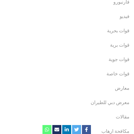
فارنبورو
فيديو
قوات بحرية
قوات برية
قوات جوية
قوات خاصة
معارض
معرض دبي للطيران
مقالات
مكافحة ارهاب