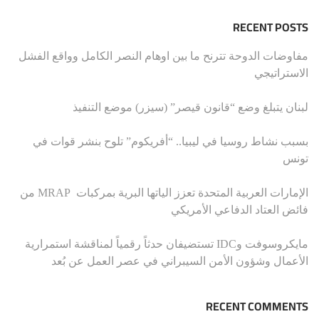
RECENT POSTS
مفاوضات الدوحة تترنح ما بين اوهام النصر الكامل وواقع الفشل
الاستراتيجي
لبنان يتبلغ وضع “قانون قيصر” (سيزر) موضع التنفيذ
بسبب نشاط روسيا في ليبيا.. “أفريكوم” تلوح بنشر قوات في
تونس
الإمارات العربية المتحدة تعزز الياتها البرية بمركبات MRAP من
فائض العتاد الدفاعي الأمريكي
مايكروسوفت وIDC تستضيفان حدثاً رقمياً لمناقشة استمرارية
الأعمال وشؤون الأمن السيبراني في عصر العمل عن بُعد
RECENT COMMENTS