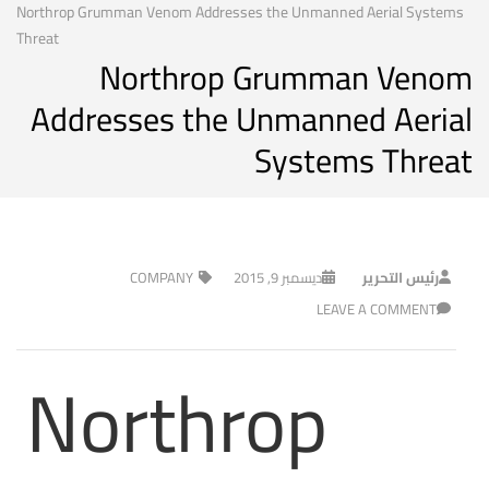
Northrop Grumman Venom Addresses the Unmanned Aerial Systems
Threat
Northrop Grumman Venom
Addresses the Unmanned Aerial
Systems Threat
رئيس التحرير
ديسمبر 9, 2015
COMPANY
LEAVE A COMMENT
Northrop