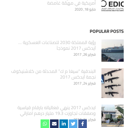
أمريكية في مهمّة غامضة
مايو 18, 2020
POPULAR POSTS
‏رؤية المملكة 2030 للصناعات العسكرية …
آيدكس 2017 نموذجاَ
فبراير 26, 2017
البندقية “سيغا م ك” المحدثة من كلاشنيكوف
نجمة آيدكس 2017
فبراير 24, 2017
ايدكس 2017 ينهي فعالياته بارقام قياسية
وصفقات تجاوزت 19.3 مليار درهم اماراتي
فبراير 24, 2017