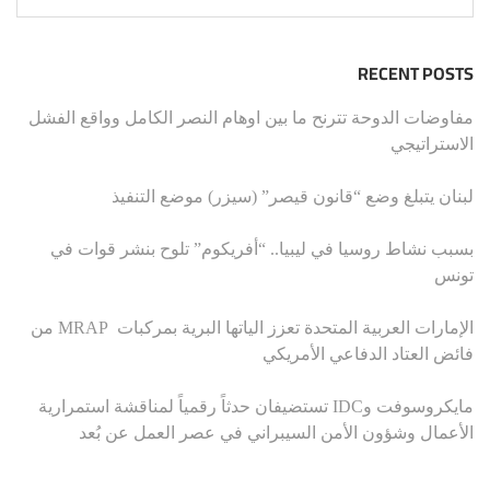
RECENT POSTS
مفاوضات الدوحة تترنح ما بين اوهام النصر الكامل وواقع الفشل
الاستراتيجي
لبنان يتبلغ وضع “قانون قيصر” (سيزر) موضع التنفيذ
بسبب نشاط روسيا في ليبيا.. “أفريكوم” تلوح بنشر قوات في
تونس
الإمارات العربية المتحدة تعزز الياتها البرية بمركبات MRAP من
فائض العتاد الدفاعي الأمريكي
مايكروسوفت وIDC تستضيفان حدثاً رقمياً لمناقشة استمرارية
الأعمال وشؤون الأمن السيبراني في عصر العمل عن بُعد