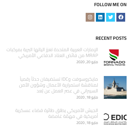
FOLLOW ME ON
RECENT POSTS
الإمارات العربية المتحدة تعزز الياتها البرية بمركبات
MRAP من فائض العتاد الدفاعي الأمريكي
مايو 20, 2020
مايكروسوفت وIDC تستضيفان حدثاً رقمياً
لمناقشة استمرارية الأعمال وشؤون الأمن
السيبراني في عصر العمل عن بُعد
مايو 18, 2020
الجيش الأمريكي يطلق طائرة فضاء عسكرية
أمريكية في مهمّة غامضة
مايو 18, 2020