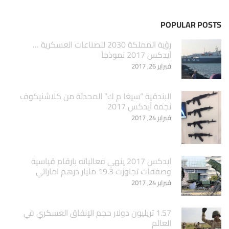
POPULAR POSTS
‏رؤية المملكة 2030 للصناعات العسكرية …
آيدكس 2017 نموذجاَ
فبراير 26, 2017
البندقية “سيغا م ك” المحدثة من كلاشنيكوف
نجمة آيدكس 2017
فبراير 24, 2017
ايدكس 2017 ينهي فعالياته بارقام قياسية
وصفقات تجاوزت 19.3 مليار درهم اماراتي
فبراير 24, 2017
1.57 تريليون دولار حجم الإنفاق العسكري في
العالم