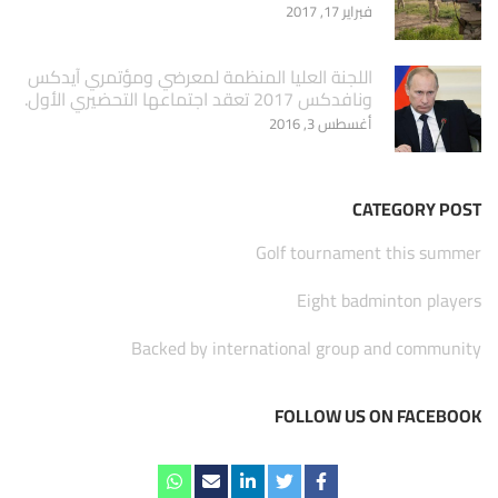
فبراير 17, 2017
اللجنة العليا المنظمة لمعرضي ومؤتمري آيدكس
ونافدكس 2017 تعقد اجتماعها التحضيري الأول.
أغسطس 3, 2016
CATEGORY POST
Golf tournament this summer
Eight badminton players
Backed by international group and community
FOLLOW US ON FACEBOOK