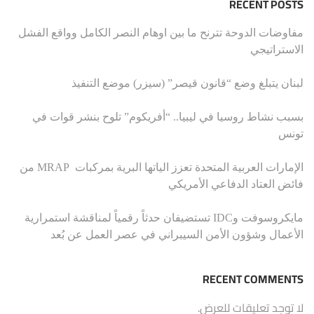
RECENT POSTS
مفاوضات الدوحة تترنح ما بين اوهام النصر الكامل وواقع الفشل
الاستراتيجي
لبنان يتبلغ وضع “قانون قيصر” (سيزر) موضع التنفيذ
بسبب نشاط روسيا في ليبيا.. “أفريكوم” تلوح بنشر قوات في
تونس
الإمارات العربية المتحدة تعزز الياتها البرية بمركبات MRAP من
فائض العتاد الدفاعي الأمريكي
مايكروسوفت وIDC تستضيفان حدثاً رقمياً لمناقشة استمرارية
الأعمال وشؤون الأمن السيبراني في عصر العمل عن بُعد
RECENT COMMENTS
لا توجد تعليقات للعرض.