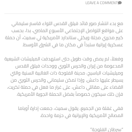
LEAVE A COMMENT
مع بدء انتشار صور قائد فيلق القدس اللواء قاسم سليماني
على مواقع التواصل الإجتماعي الأسبوع الماضي، بدا، بحسب
كبير محرري مجلة ويكلي ستاندارد الأمريكية لي سميث، أن حملة
عسكرية إيرانية ستبدأ في مكان ما في الشرق الأوسط.
وفعلاً، لم يمض وقت طويل حتى استهدفت الميليشات الشيعية
المدعومة من إيران والحرس الثوري ووحدات فيلق القدس
وميليشيات الباسيج، مدينة الفلوجة ذات الغالبية السنية والتي
يسيطر عليها داعش. وإذا تمكن سليماني والحرس الثوري من
القضاء على مقاتلي داعش، على غرار ما فعل في حملة تكريت،
فإن ذلك سيكون خصوصاً بفضل الحملة الجوية الأمريكية.
ففي غفلة من الجميع، يقول سميث، جمعت إدارة أوباما
المصالح الأمريكية والإيرانية في حزمة واحدة.
“سرطان الفلوجة”