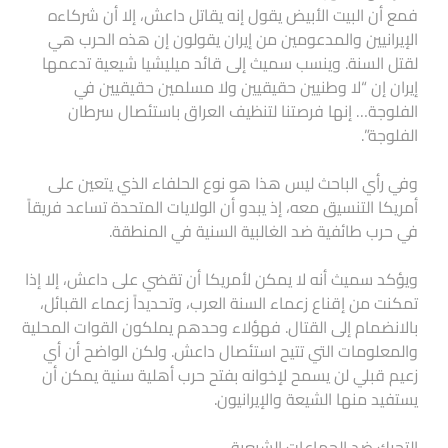
فمع أن البيت الأبيض يقول إنه يقاتل داعش، إلا أن شركاءه
الإيرانيين والمدعومين من إيران يقولون إن هذه الحرب هي
لقتل السنة. وينسب سميث إلى قائد ميليشيا شيعية تدعمها
إيران إن “لا وطنيين حقيقيين ولا مسلمين حقيقيين في
الفلوجة… إنها فرصتنا لتنظيف العراق باستئصال سرطان
الفلوجة”.
وفي رأي الباحث ليس هذا هو نوع الحلفاء الذي يتعين على
أمريكا التنسيق معه، إذ يبدو أن الولايات المتحدة تساعد فريقاً
في حرب طائفية ضد الغالبية السنية في المنطقة.
ويؤكد سميث أنه لا يمكن لأمريكا أن تقضي على داعش، إلا إذا
تمكنت من إقناع زعماء السنة العرب، وتحديداً زعماء القبائل،
بالانضمام إلى القتال. فهؤلاء وحدهم يملكون القوات المحلية
والمعلومات التي تتيح استئصال داعش. ولكن الواضح أن أي
زعيم قبلي لن يسمح لإخوانه بفتح حرب أهلية سنية يمكن أن
يستفيد منها الشيعة والإيرانيون.
التحرك ضد الجماعات الشيعية