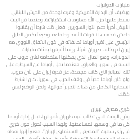
مليارات الدولارات
ويضيف أن الإدارة الأمريكية وفرت لوحدة من الجيش اللبناني
يسيطر عليها حزب الله معلومات استخباراتية. وعندما قرر البيت
الأبيض أخيراً دعم الثوار السوريين، فعل ذلك شرط أن يقاتلوا
داعش فحسب، لا قوات الأسد وحلفاءه. وطبعاً يكمن الدليل
الرئيسي على تغيير أوباما تحالفاته في كون الاتفاق النووي مع
إيران لم يكلف طهران شيئاً، وإنما أغرقها بمئات مليارات
الدولارات، وهو المال الذي يمكنها استخدامه لشن حروب على
السنة في سوريا والعراق. فعندما تخلى أوباما عن السيطرة على
تلك المبالغ التي كانت مجمدة، عزز قدرة إيران على شن حروب.
ولو كان أوباما جدياً في وقف الحرب في سوريا، كان اشترط
انسحابها الكامل من هناك لتحرير أموالها، ولكن الوضع ليس
كذلك.
كيري مصرفي لإيران
وفي الوقت الذي تطالب فيه طهران بأموالها، تبذل إدارة أوباما
كل ما في وسعها لمساعدتها. ولهذا السبب تحول جون كيري
في رأي سميث “المصرفي الاستثماري لإيران”، معتبراً إنها نقطة
سوداء للديبلوماسية الأمريكية وأمريكا. وذكر بأنه في الحرب