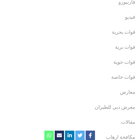
فارنبورو
فيديو
قوات بحرية
قوات برية
قوات جوية
قوات خاصة
معارض
معرض دبي للطيران
مقالات
مكافحة ارهاب