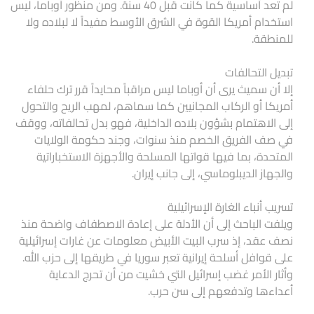
لم تعد أساسية كما كانت قبل 40 سنة. ومن منظور أوباما، ليس
استخدام أمريكا القوة في الشرق الأوسط مفيداً لا لبلاده ولا
للمنطقة.
تبديل التحالفات
إلا أن سميث يرى أن أوباما ليس مراقباً محايداً قرر ترك حلفاء
أمريكا أو الركاب المجانيين كما سماهم، لمهب الريح والتحول
إلى الاهتمام بشؤون بلاده الداخلية، فهو بدل تحالفاته، ووقف
في صف الفريق الخصم منذ سنوات، وجند حكومة الولايات
المتحدة، بما فيها قواتها المسلحة والأجهزة الاستخباراتية
والجهاز الديبلوماسي، إلى جانب إيران.
تسريب أنباء الغارة الإسرائيلية
ويلفت الباحث إلى أن الأدلة على إعادة الاصطفاف واضحة منذ
نصف عقد، إذ سرب البيت الأبيض معلومات عن غارات إسرائيلية
على قوافل أسلحة إيرانية تعبر سوريا في طريقها إلى حزب الله.
وأثار الأمر غضب إسرائيل التي خشيت من أن تحرج الدعاية
أعداءها وتدفعهم إلى سن حرب.