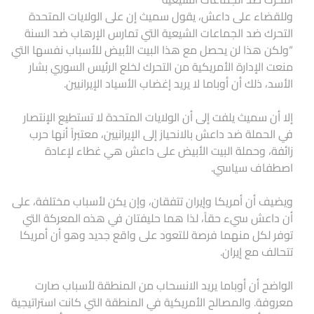
وللقضاء على داعش، يقول سميث إن على الولايات المتحدة
التحرك ضد الجماعات الشيعية التي تمارس الإرهاب ضد السنة
“ولكن هذا لن يحصل مع هذا البيت الأبيض للأسباب نفسها التي
منعت الإدارة الأمريكية من التحرك لخلع الرئيس السوري بشار
الأسد، ذلك أن أوباما لا يريد إغضاب الأسياد الإيرانيين.
إلا أن سميث يلفت إلى أن الولايات المتحدة لا تستطيع الإنتصار
في الحملة ضد داعش بالانحياز إلى الإيرانيين، معتبراً أنها حرب
زائفة، وحملة البيت الأبيض على داعش هي غطاء لإعادة
اصطفاف سياسي.
ويضيف أن أمريكا وإيران تتفقان، وإن يكن لأسباب مختلفة، على
أن داعش سيء حقاً، لذا هما حليفتان في هذه المعركة التي
توفر لكل منهما فرصة للتعود على واقع جديد وهو أن أمريكا
تتحالف مع إيران.
الواضح أن أوباما يريد الانسحاب من المنطقة لأسباب صارت
معروفة. والمصالح الأمريكية في المنطقة التي كانت استراتيجية