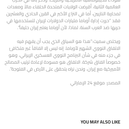
العالمية الثانية، أقرضت الولايات المتحدة الحلفاء مالاً ومعدات
لمحاربة النازيين، أما في النزاع الأكبر في القرن الحادي والعشرين
فقد “حررت إدارة أوباما مليارات الدولارات لإيران لتستخدمها في
حربها ضد العرب السنة. لماذا. لأن أوباما يعتبر إيران حليفاً”.
ويخلص سميث:”هذا هو السياق الذي يجب أن يفهم فيه
الاتفاق النووي الشهير لأوباما. إنه ليس إلا اتفاقاً غير متكافئ
في جزء منه في شأن البرنامج النووي العسكري الإيراني، وهو
خصوصاً اتفاق شركة. الاتفاق هو مسودة لإعادة ترتيب المصالح
الأميركية مع إيران، ونحن نراه يتحقق على الأرض في الفلوجة”.
المصدر: موقع 24 الإماراتي
YOU MAY ALSO LIKE