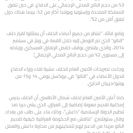
3% من حجم الناتج المحلي الإجمالي على الدفاع، في حين تنفق
المملكة المتحدة وإستونيا وبولندا أكثر من 2%، بينما هناك دول
تنفق أقل من 2%”.
وتابع قائلا: “ننتظر من جميع أعضاء الحلف أن يمتثلوا لقرار حلف
“الناتو” الذي تم التوصل إليه خلال القمة في ويلز في سبتمبر
2014، والذي يقتضي بوقف خفض الإنفاق العسكري وزيادته
إلى مستوى 2% من حجم الناتج المحلي الإجمالي”.
وجاءت تصريحات الأمين العام للحلف عشية لقاء وزراء الدفاع
للدول الأعضاء في “الناتو” في بروكسل يومي 14 و15 من
يونيو/حزيران الجاري.
كما أعلن الأمين العام لحلف شمال الأطلسي أن الحلف يدرس
إمكانية تقديم معونة إضافية إلى العراق، الذي يشن حربا ضد
تنظيم الدولة الإسلامية “داعش”، وذلك بناء على طلب من بغداد.
وقال ستولتنبرغ: “نناقش مع الحكومة العراقية كيفية تقديم
الناتو مزيدا من الدعم لهم لتمكينهم من محاربة داعش والعمل