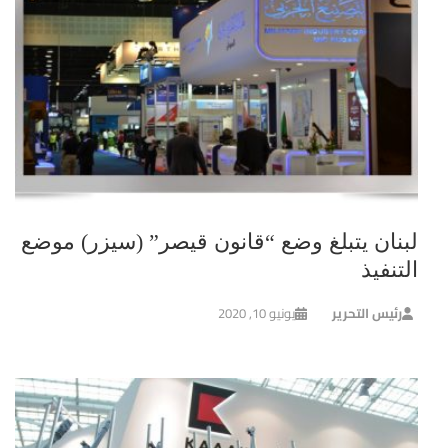
لبنان يتبلغ وضع “قانون قيصر” (سيزر) موضع
التنفيذ
رئيس التحرير
يونيو 10, 2020