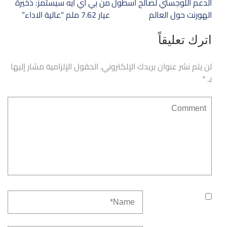
المقالات
الدعم اللوجستي لصالح اسطول
من بي اي ايه سيستمز: ذخيرة
الهورنت حول العالم
عيار 7.62 ملم “عالية الاداء”
اترك تعليقاً
لن يتم نشر عنوان بريدك الإلكتروني.
الحقول الإلزامية مشار إليها
بـ
*