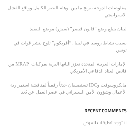
مفاوضات الدوحة تترنح ما بين اوهام النصر الكامل وواقع الفشل
الاستراتيجي
لبنان يتبلغ وضع “قانون قيصر” (سيزر) موضع التنفيذ
بسبب نشاط روسيا في ليبيا.. “أفريكوم” تلوح بنشر قوات في
تونس
الإمارات العربية المتحدة تعزز الياتها البرية بمركبات MRAP من
فائض العتاد الدفاعي الأمريكي
مايكروسوفت وIDC تستضيفان حدثاً رقمياً لمناقشة استمرارية
الأعمال وشؤون الأمن السيبراني في عصر العمل عن بُعد
RECENT COMMENTS
لا توجد تعليقات للعرض.