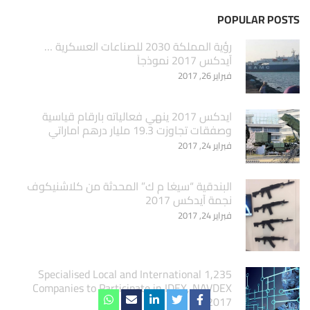
POPULAR POSTS
‏رؤية المملكة 2030 للصناعات العسكرية …
آيدكس 2017 نموذجاَ
فبراير 26, 2017
ايدكس 2017 ينهي فعالياته بارقام قياسية
وصفقات تجاوزت 19.3 مليار درهم اماراتي
فبراير 24, 2017
البندقية “سيغا م ك” المحدثة من كلاشنيكوف
نجمة آيدكس 2017
فبراير 24, 2017
1,235 Specialised Local and International
Companies to Participate in IDEX, NAVDEX
2017