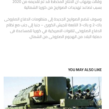
وقالت يونهاب ان الانتاج المخطط قد تم تقديمه من 2020
بسبب تصاعد تهديدات الصواريخ من كوريا الشمالية
وسوف تنضم الصواريخ الجديدة إلى منظومات الدفاع الصاروخى
باك-2 و باك-3 التابعة للجيش الكورى – جنبا إلى جنب مع نظام
الدفاع الصاروخى للقوات الامريكية في كوريا للمساعدة فى
حماية البلاد من الهجوم الصاروخى من الشمال.
YOU MAY ALSO LIKE