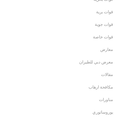
قوات برية
قوات جوية
قوات خاصة
معارض
معرض دبي للطيران
مقالات
مكافحة ارهاب
مناورات
يوروساتوري