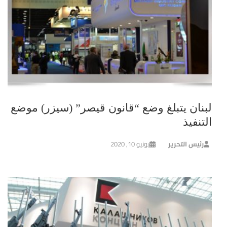
لبنان يتبلغ وضع “قانون قيصر” (سيزر) موضع
التنفيذ
رئيس التحرير
يونيو 10, 2020