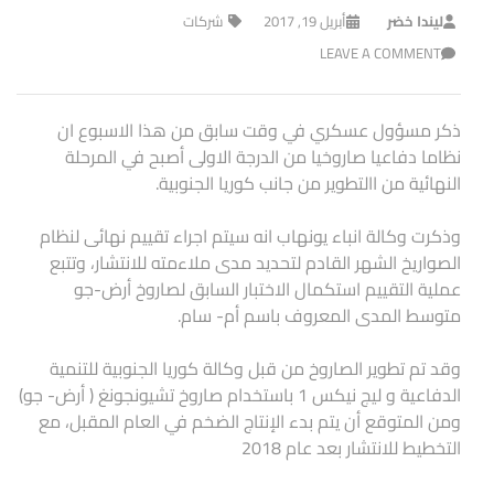
ليندا خضر
أبريل 19, 2017
شركات
LEAVE A COMMENT
ذكر مسؤول عسكري في وقت سابق من هذا الاسبوع ان
نظاما دفاعيا صاروخيا من الدرجة الاولى أصبح في المرحلة
النهائية من االتطوير من جانب كوريا الجنوبية.
وذكرت وكالة انباء يونهاب انه سيتم اجراء تقييم نهائى لنظام
الصواريخ الشهر القادم لتحديد مدى ملاءمته للانتشار، وتتبع
عملية التقييم استكمال الاختبار السابق لصاروخ أرض-جو
متوسط ​​المدى المعروف باسم أم- سام.
وقد تم تطوير الصاروخ من قبل وكالة كوريا الجنوبية للتنمية
الدفاعية و ليج نيكس 1 باستخدام صاروخ تشيونجونغ ( أرض- جو)
ومن المتوقع أن يتم بدء الإنتاج الضخم في العام المقبل، مع
التخطيط للانتشار بعد عام 2018