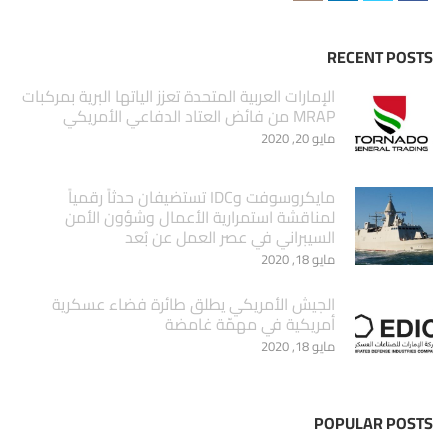
RECENT POSTS
الإمارات العربية المتحدة تعزز الياتها البرية بمركبات
MRAP من فائض العتاد الدفاعي الأمريكي
مايو 20, 2020
مايكروسوفت وIDC تستضيفان حدثاً رقمياً
لمناقشة استمرارية الأعمال وشؤون الأمن
السيبراني في عصر العمل عن بُعد
مايو 18, 2020
الجيش الأمريكي يطلق طائرة فضاء عسكرية
أمريكية في مهمّة غامضة
مايو 18, 2020
POPULAR POSTS