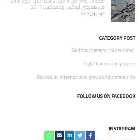
صفقات بأكثر من 4 مليار درهم خلال اليوم الثالث
من معرضي أيدكس ونافدكس 2017
فبراير 21, 2017
CATEGORY POST
Golf tournament this summer
Eight badminton players
Backed by international group and community
FOLLOW US ON FACEBOOK
INSTAGRAM