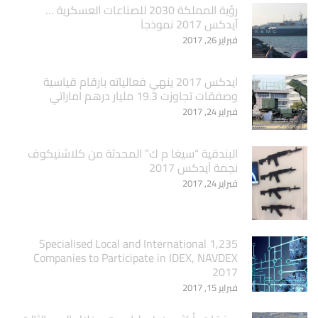
‏رؤية المملكة 2030 للصناعات العسكرية …
آيدكس 2017 نموذجاَ
فبراير 26, 2017
ايدكس 2017 ينهي فعالياته بارقام قياسية
وصفقات تجاوزت 19.3 مليار درهم اماراتي
فبراير 24, 2017
البندقية “سيغا م ك” المحدثة من كلاشنيكوف
نجمة آيدكس 2017
فبراير 24, 2017
1,235 Specialised Local and International
Companies to Participate in IDEX, NAVDEX
2017
فبراير 15, 2017