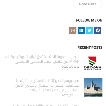
Read More
FOLLOW ME ON
RECENT POSTS
الإمارات العربية المتحدة تعزز الياتها البرية بمركبات
MRAP من فائض العتاد الدفاعي الأمريكي
مايو 20, 2020
مايكروسوفت وIDC تستضيفان حدثاً رقمياً
لمناقشة استمرارية الأعمال وشؤون الأمن
السيبراني في عصر العمل عن بُعد
مايو 18, 2020
الجيش الأمريكي يطلق طائرة فضاء عسكرية