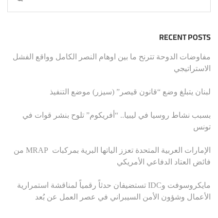
RECENT POSTS
مفاوضات الدوحة تترنح ما بين اوهام النصر الكامل وواقع الفشل
الاستراتيجي
لبنان يتبلغ وضع “قانون قيصر” (سيزر) موضع التنفيذ
بسبب نشاط روسيا في ليبيا.. “أفريكوم” تلوح بنشر قوات في
تونس
الإمارات العربية المتحدة تعزز الياتها البرية بمركبات MRAP من
فائض العتاد الدفاعي الأمريكي
مايكروسوفت وIDC تستضيفان حدثاً رقمياً لمناقشة استمرارية
الأعمال وشؤون الأمن السيبراني في عصر العمل عن بُعد