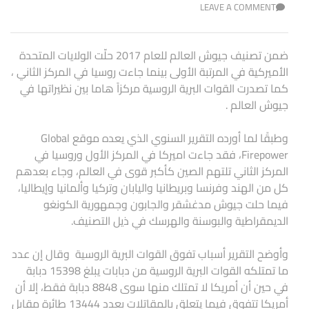
LEAVE A COMMENT
ضمن تصنيف جيوش العالم للعام 2017 حلّت الولايات المتحدة
الأميركية في المرتبة الأولى بينما جاءت روسيا في المركز الثاني ،
كما تصدرت القوات البرية الروسية مركزاً هاما بين نظيراتها في
جيوش العالم .
وطبقًا لما أورده التقرير السنوي الذي يعده موقع Global
Firepower، فقد جاءت اميركا في المركز الأول وروسيا في
المركز الثاني تلتهم الصين كأكبر قوى في العالم، وجاء بعدهم
كل من الهند وفرنسا وبريطانيا واليابان وتركيا وألمانيا وإيطاليا،
فيما حلت جيوش مدغشقر والجابون وجمهورية الكونغو
الديمقراطية والبوسنة والهرسك في ذيل التصنيف.
وأوضح التقرير أسباب تفوق القوات البرية الروسية وقال إن عدد
ما تمتلكه القوات البرية الروسية من دبابات يبلغ 15398 دبابة
في حين أن أمريكا لا تمتلك منها سوى 8848 دبابة فقط، إلا أن
أمريكا تتفوق فيما يتعلق بالمقاتلات بعدد 13444 طائرة مقابل