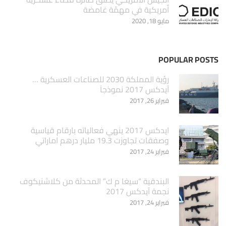
أمريكية في مهمّة غامضة
مايو 18, 2020
POPULAR POSTS
‏رؤية المملكة 2030 للصناعات العسكرية …
آيدكس 2017 نموذجاَ
فبراير 26, 2017
ايدكس 2017 ينهي فعالياته بارقام قياسية
وصفقات تجاوزت 19.3 مليار درهم اماراتي
فبراير 24, 2017
البندقية “سيغا م ك” المحدثة من كلاشنيكوف
نجمة آيدكس 2017
فبراير 24, 2017