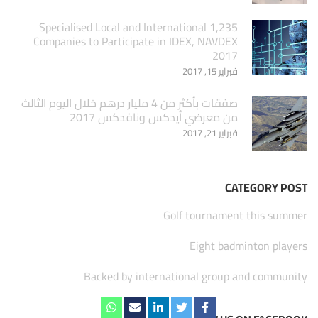
1,235 Specialised Local and International
Companies to Participate in IDEX, NAVDEX
2017
فبراير 15, 2017
صفقات بأكثر من 4 مليار درهم خلال اليوم الثالث
من معرضي أيدكس ونافدكس 2017
فبراير 21, 2017
CATEGORY POST
Golf tournament this summer
Eight badminton players
Backed by international group and community