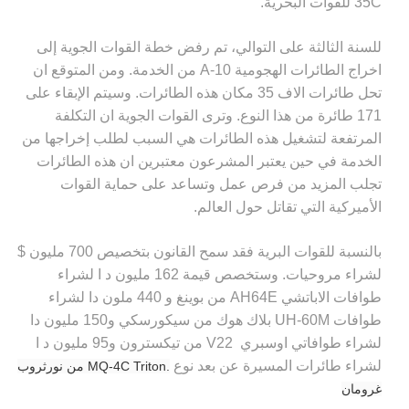
35C
للقوات البحرية.
للسنة الثالثة على التوالي، تم رفض خطة القوات الجوية إلى
اخراج الطائرات الهجومية
A-10
من الخدمة. ومن المتوقع ان
تحل طائرات الاف 35 مكان هذه الطائرات. وسيتم الإبقاء على
171 طائرة من هذا النوع. وترى القوات الجوية ان التكلفة
المرتفعة لتشغيل هذه الطائرات هي السبب لطلب إخراجها من
الخدمة في حين يعتبر المشرعون معتبرين ان هذه الطائرات
تجلب المزيد من فرص عمل وتساعد على حماية القوات
الأميركية التي تقاتل حول العالم.
بالنسبة للقوات البرية فقد سمح القانون بتخصيص 700 مليون $
لشراء مروحيات. وستخصص قيمة 162 مليون د ا لشراء
طوافات الابات
ش
ي
AH64E
من بوينغ و 440 ملون دا لشراء
طوافات
UH-60M
بلاك هوك من سيكورسكي و150 مليون دا
لشراء طوافات
ي
اوسبري
V22
من تيكسترون و95 مليون د ا
لشراء طائرات المسيرة عن بعد نوع
MQ-4C Triton.
من نورثروب
غرومان