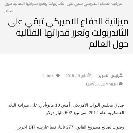
ميزانية الدفاع الاميركي تبقي على الثاندربولت وتعزز قدراتها القتالية حول
العالم
ميزانية الدفاع الاميركي تبقي على
الثاندربولت وتعزز قدراتها القتالية
حول العالم
رئيس التحرير
مايو 19, 2016
صفقات
LEAVE A COMMENT
صادق مجلس النواب الأمريكي، أمس 18 مايو/أيار، على ميزانية البلاد
العسكرية لعام 2017 التي تبلغ 602 مليار دولار
.
وصوت لصالح مشروع القانون 277 نائبا، فيما عارضه 147 آخرين
.