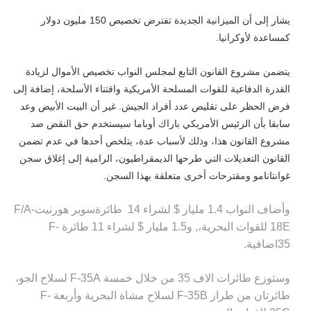
يشار إلى أن الميزانية الجديدة تفترض تخصيص 150 مليون دولار
كمساعدة لأوكرانيا
.
يتضمن مشروع القانون التابع لمجلس النواب تخصيص الأموال لزيادة
القدرة الدفاعية للقوات المسلحة الأمريكية واقتناء الأسلحة، إضافة إلى
فرض الحظر على تقليص عدد أفراد الجيش. غير أن البيت الأبيض وعد
سابقا بأن الرئيس الأمريكي باراك أوباما سيستخدم حق النقض ضد
مشروع القانون هذا، وذلك لأسباب عدة، يتلخص أحدها في عدم تضمن
القانون التعديلات التي طرحها الديمقراطيون، الرامية إلى إغلاق سجن
غوانتانامو ومقترحات أخرى متعلقة بهذا السجن
.
وأضاف النواب 1.4 مليار $
لشراء 14 طائرة
سوبر هورنيت
F/A-
18E
للقوات البحرية،
,
و
1.5 مليار $
لشراء 11 طائرة
F-
35
اضافية.
وستوزع طائرات الاف 35 من خلال خمسة
F-35A
لسلاح الجو،
طائرتان من طراز
F-35B
لسلاح مشاة البحرية وأربعة
F-