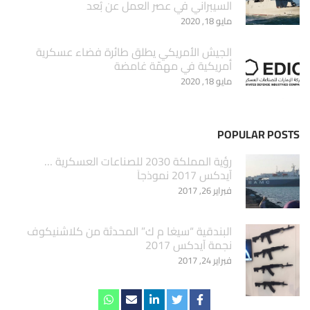
السيبراني في عصر العمل عن بُعد
مايو 18, 2020
الجيش الأمريكي يطلق طائرة فضاء عسكرية
أمريكية في مهمّة غامضة
مايو 18, 2020
POPULAR POSTS
‏رؤية المملكة 2030 للصناعات العسكرية …
آيدكس 2017 نموذجاَ
فبراير 26, 2017
البندقية “سيغا م ك” المحدثة من كلاشنيكوف
نجمة آيدكس 2017
فبراير 24, 2017