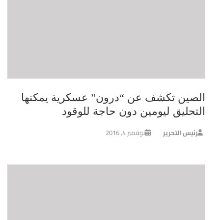
الصين تكشف عن “درون” عسكرية يمكنها
التحليق ليومين دون حاجة للوقود
رئيس التحرير
نوفمبر 4, 2016