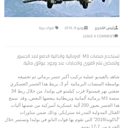
رئيس التحرير
يونيو 9, 2016
قوات برية
LEAVE A COMMENT
تستخدم منصات M3 البرمائية والذاتية الدفع لمد الجسور
ولتمكين نشر القوى والدبابات عند وجود عوائق مائية.
شاهد بالفيديو عملية تركيب أكبر جسر برمائي تم تجميعه
بواسطة المنصات البرمائية أم 3،
يربط هذا الجسر العسكري
ضفتي نهر فيستولا قرب كيلمنو في بولندا، من خلال ربط 34
M3
منصة
برمائية ألمانية وبريطانية ببعضها البعض، وقد سمح
هذا الجسر بعبور 200 ألية عسكرية أميركية من ضمنها أليات
القتال المدولبة المدرعة سترايكر، وذلك ضمن مناورات
“أناكوندا2016” التي تقوم بها قوات الناتو في بولندا وتستمر خلال
الفترة من 7-17 يونيو.