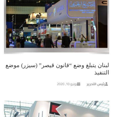
لبنان يتبلغ وضع “قانون قيصر” (سيزر) موضع
التنفيذ
رئيس التحرير
يونيو 10, 2020