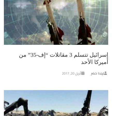
إسرائيل تتسلم 3 مقاتلات “إف-35” من
أميركا الأحد
ليندا خضر
أبريل 20, 2017