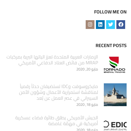
FOLLOW ME ON
RECENT POSTS
الإمارات العربية المتحدة تعزز الياتها البرية بمركبات
MRAP من فائض العتاد الدفاعي الأمريكي
مايو 20, 2020
مايكروسوفت وIDC تستضيفان حدثاً رقمياً
لمناقشة استمرارية الأعمال وشؤون الأمن
السيبراني في عصر العمل عن بُعد
مايو 18, 2020
الجيش الأمريكي يطلق طائرة فضاء عسكرية
أمريكية في مهمّة غامضة
مايو 18, 2020