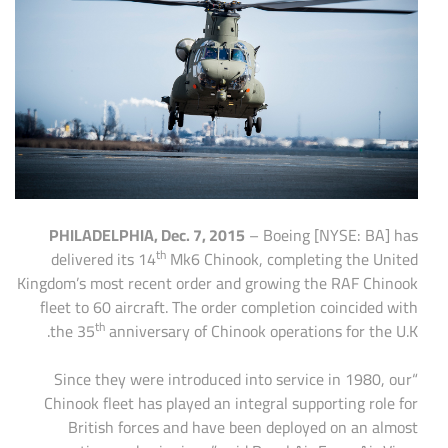
PHILADELPHIA, Dec. 7, 2015
– Boeing [NYSE: BA] has
th
delivered its 14
Mk6 Chinook, completing the United
Kingdom’s most recent order and growing the RAF Chinook
fleet to 60 aircraft. The order completion coincided with
th
the 35
anniversary of Chinook operations for the U.K.
“Since they were introduced into service in 1980, our
Chinook fleet has played an integral supporting role for
British forces and have been deployed on an almost