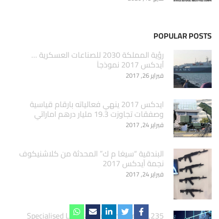
POPULAR POSTS
‏رؤية المملكة 2030 للصناعات العسكرية …
آيدكس 2017 نموذجاَ
فبراير 26, 2017
ايدكس 2017 ينهي فعالياته بارقام قياسية
وصفقات تجاوزت 19.3 مليار درهم اماراتي
فبراير 24, 2017
البندقية “سيغا م ك” المحدثة من كلاشنيكوف
نجمة آيدكس 2017
فبراير 24, 2017
1,235 Specialised Local and International