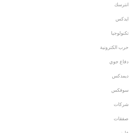
انترسك
ايدكس
تكنولوجيا
حرب الكترونية
دفاع جوي
ديمدكس
سوفكس
شركات
صفقات
فارنبورو