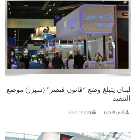
لبنان يتبلغ وضع “قانون قيصر” (سيزر) موضع
التنفيذ
رئيس التحرير
يونيو 10, 2020