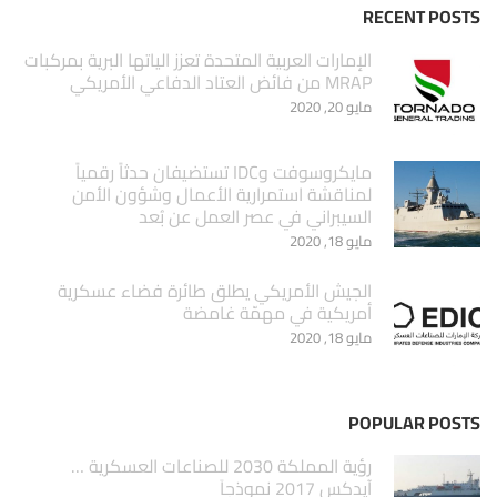
RECENT POSTS
الإمارات العربية المتحدة تعزز الياتها البرية بمركبات
MRAP من فائض العتاد الدفاعي الأمريكي
مايو 20, 2020
مايكروسوفت وIDC تستضيفان حدثاً رقمياً
لمناقشة استمرارية الأعمال وشؤون الأمن
السيبراني في عصر العمل عن بُعد
مايو 18, 2020
الجيش الأمريكي يطلق طائرة فضاء عسكرية
أمريكية في مهمّة غامضة
مايو 18, 2020
POPULAR POSTS
‏رؤية المملكة 2030 للصناعات العسكرية …
آيدكس 2017 نموذجاَ