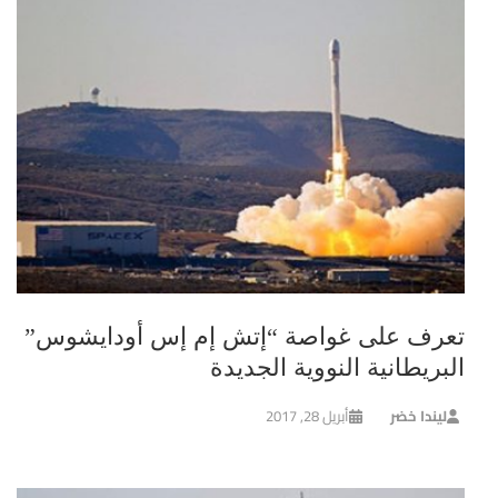
تعرف على غواصة “إتش إم إس أودايشوس”
البريطانية النووية الجديدة
ليندا خضر
أبريل 28, 2017