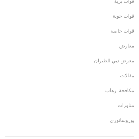
قوات برية
قوات جوية
قوات خاصة
معارض
معرض دبي للطيران
مقالات
مكافحة ارهاب
مناورات
يوروساتوري