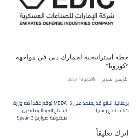
خطة استراتيجية لجمارك دبي في مواجهة
“كورونا”
رئيس التحرير
مايو 18, 2020
تصفّح
بريطانيا: الناتو قد يعتمد على 5
MBDA توقع عقداً مع وزارة
المقالات
كتائب لردع روسيا
الدفاع البريطانية لتطوير
منظومة صواريخ Spear-3
اترك تعليقاً