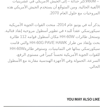
60M –
الأكثر حداثة – إلى الجيش الأمريكي في عشرينيات
الألفية الحالية. ومن المتوقّع أن يستخدم الجيش الأمريكي هذه
المروحيات مع حلول العام 2070
.
يذكر أنه في يونيو عام 2014، منحت القوات الجوية الأمريكية
سيكورسكي عقداً للبدء في تطوير أسطول مروحية إنقاذ قتالية.
وستحل طائرات
HH-60W
مكان أسطول قوامه 112 طائرة
بحث وإنقاذ من طراز
HH-60G PAVE HAWK
والتي قامت
سيكورسكي ببنائها في الثمانينيات. وستوفر طائرة
HH-60W
للقوات الجوية الأمريكية تحسناً كبيراً في مستوى الرفع،
السرعة، الحمولة وفي الأجهزة الهندسية مقارنة مع الأسطول
الحالي
.
YOU MAY ALSO LIKE