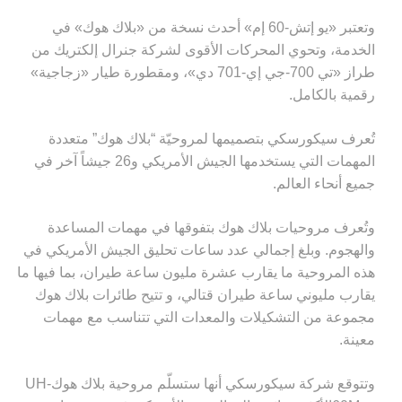
وتعتبر «يو إتش-60 إم» أحدث نسخة من «بلاك هوك» في
الخدمة، وتحوي المحركات الأقوى لشركة جنرال إلكتريك من
طراز «تي 700-جي إي-701 دي»، ومقطورة طيار «زجاجية»
رقمية بالكامل
.
تُعرف سيكورسكي بتصميمها لمروحيّة “بلاك هوك” متعددة
المهمات التي يستخدمها الجيش الأمريكي و26 جيشاً آخر في
جميع أنحاء العالم
.
وتُعرف مروحيات بلاك هوك بتفوقها في مهمات المساعدة
والهجوم. وبلغ إجمالي عدد ساعات تحليق الجيش الأمريكي في
هذه المروحية ما يقارب عشرة مليون ساعة طيران، بما فيها ما
يقارب مليوني ساعة طيران قتالي، و تتيح طائرات بلاك هوك
مجموعة من التشكيلات والمعدات التي تتناسب مع مهمات
معينة
.
وتتوقع شركة سيكورسكي أنها ستسلّم مروحية بلاك هوك
UH-