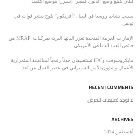
لبنان يتبلغ وضع “قانون قيصر” (سيزر) موضع التنفيذ
بسبب نشاط روسيا في ليبيا.. “أفريكوم” تلوح بنشر قوات في
تونس
الإمارات العربية المتحدة تعزز الياتها البرية بمركبات MRAP من
فائض العتاد الدفاعي الأمريكي
مايكروسوفت وIDC تستضيفان حدثاً رقمياً لمناقشة استمرارية
الأعمال وشؤون الأمن السيبراني في عصر العمل عن بُعد
RECENT COMMENTS
لا توجد تعليقات للعرض.
ARCHIVES
أغسطس 2024