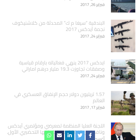
فبراير 26, 2017
البندقية “سيغا م ك” المحدثة من كلاشنيكوف
نجمة آيدكس 2017
فبراير 24, 2017
ايدكس 2017 ينهي فعالياته بارقام قياسية
وصفقات تجاوزت 19.3 مليار درهم اماراتي
فبراير 24, 2017
1.57 تريليون دولار حجم الإنفاق العسكري في
العالم
فبراير 17, 2017
اللجنة العليا المنظمة لمعرضي ومؤتمري آيدكس
ونافدكس 2017 تعقد اجتماعها التحضيري الأول.
أغسطس 3, 2016