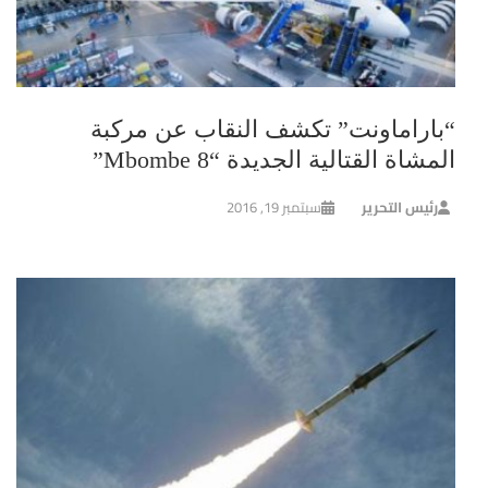
“باراماونت” تكشف النقاب عن مركبة
المشاة القتالية الجديدة “Mbombe 8”
رئيس التحرير
سبتمبر 19, 2016