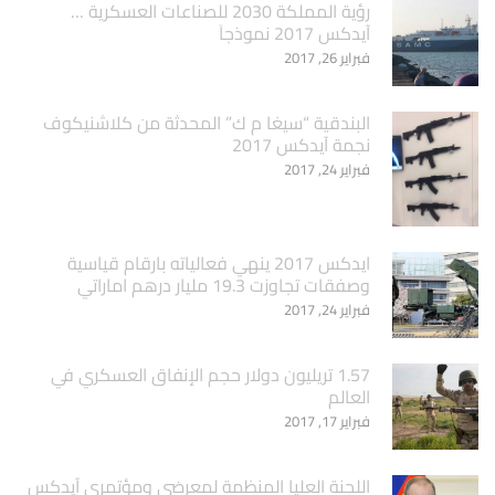
‏رؤية المملكة 2030 للصناعات العسكرية …
آيدكس 2017 نموذجاَ
فبراير 26, 2017
البندقية “سيغا م ك” المحدثة من كلاشنيكوف
نجمة آيدكس 2017
فبراير 24, 2017
ايدكس 2017 ينهي فعالياته بارقام قياسية
وصفقات تجاوزت 19.3 مليار درهم اماراتي
فبراير 24, 2017
1.57 تريليون دولار حجم الإنفاق العسكري في
العالم
فبراير 17, 2017
اللجنة العليا المنظمة لمعرضي ومؤتمري آيدكس