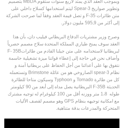
وبموجب العقد الذي يمتد لأربع سنوات ستقوم
MBDA
بتصميم
وتطوير صواريخ
Spear-3
ليتم استخدامها كسلاح داخلي على
متن طائرات
F-35
و تصل قيمة العقد وفقاً لما صرحت الشركة
إلى أكثر من 595,9 مليون دولار
.
وصرح وزير مشتريات الدفاع البريطاني فيليب دان، بأن هذا
العقد سوف يمنح طياري المملكة المتحدة سلاح مصمم حصرياً
لبريطانيا لاستخدامه على متن جيلنا القادم من طائرات
F- 35B
وأضاف نحن في حاجة إلى إعطاء قواتنا ميزة تشغيلية حاسمة
نتفوق بها على أعدائنا من أجل الحفاظ على بريطانيا آمنة و
نظام
spear-3
الصاروخي هو من عائلة
Brimstone
وتستعمله
كل من طائرة
Tornado
و
Typhoon
وسيكون متاحا للطائرة
الحديثة
F-35B
البريطانية يصل مداه إلى أبعد من 90 كيلومتر
طوله 1،8 متر ووزنه أقل من 100 كيلوغرام له توجيه مشترك
مع امكانية توجيهه بنظام
GPS
وهو مصمم لقصف الأليات
المتحركة والمدرعات بدقة متناهية
.