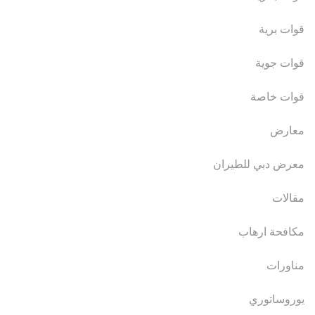
قوات برية
قوات جوية
قوات خاصة
معارض
معرض دبي للطيران
مقالات
مكافحة ارهاب
مناورات
يوروساتوري