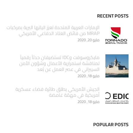
RECENT POSTS
الإمارات العربية المتحدة تعزز الياتها البرية بمركبات
MRAP من فائض العتاد الدفاعي الأمريكي
مايو 20, 2020
مايكروسوفت وIDC تستضيفان حدثاً رقمياً
لمناقشة استمرارية الأعمال وشؤون الأمن
السيبراني في عصر العمل عن بُعد
مايو 18, 2020
الجيش الأمريكي يطلق طائرة فضاء عسكرية
أمريكية في مهمّة غامضة
مايو 18, 2020
POPULAR POSTS