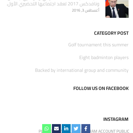
ونافدكس 2017 تعقد اجتماعها التحضيري الأول.
أغسطس 3, 2016
CATEGORY POST
Golf tournament this summer
Eight badminton players
Backed by international group and community
FOLLOW US ON FACEBOOK
INSTAGRAM
PLEASE MAKE YOUR INSTAGRAM ACCOUNT PUBLIC