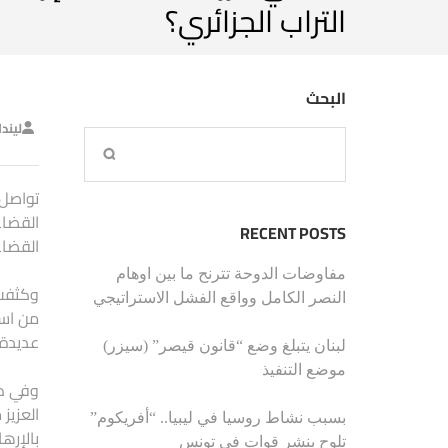
التراب الجزائري؟
البحث
ليند
تواصل 
القضاء
RECENT POSTS
القضاء عل
مفاوضات الدوحة تترنح ما بين اوهام
وكثفت 
النصر الكامل وواقع الفشل الاستراتيجي
من است
عديدة، عن مقتل حوالي 0
لبنان يتبلغ وضع “قانون قيصر” (سيزر)
موضع التنفيذ
وفي ظل
بسبب نشاط روسيا في ليبيا.. “أفريكوم”
بالإرها
تلوح بنشر قوات في تونس