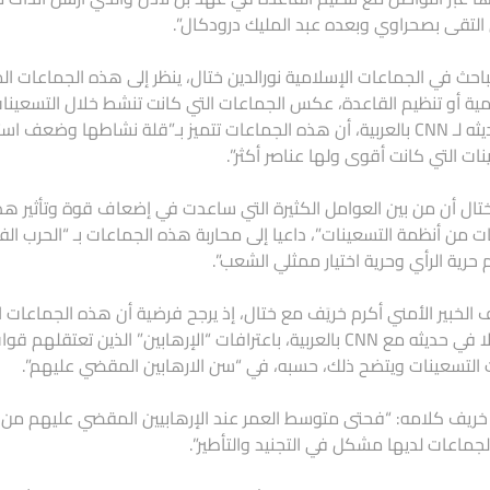
التقى بصحراوي وبعده عبد المليك درودكال”.
باحث في الجماعات الإسلامية نورالدين ختال، ينظر إلى هذه الجماعات المتب
مية أو تنظيم القاعدة، عكس الجماعات التي كانت تنشط خلال التسعينات “ا
في حديثه لـ CNN بالعربية، أن هذه الجماعات تتميز بـ”قلة نشاطها 
نات التي كانت أقوى ولها عناصر أكثر”.
تال أن من بين العوامل الكثيرة التي ساعدت في إضعاف قوة وتأثير هذه 
ات من أنظمة التسعينات”، داعيا إلى محاربة هذه الجماعات بـ “الحرب الف
م حرية الرأي وحرية اختيار ممثلي الشعب”.
 الخبير الأمني أكرم خريَف مع ختال، إذ يرجح فرضية أن هذه الجماعات 
مستدلا في حديثه مع CNN بالعربية، باعترافات “الإرهابين” الذ
التسعينات ويتضح ذلك، حسبه، في “سن الارهابين المقضي عليهم”.
جماعات لديها مشكل في التجنيد والتأطير”.