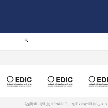
ما هي أبرز التنظيمات “الإرهابية” النشطة فوق التراب الجزائري؟