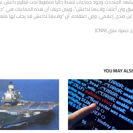
تبعد المتحدث وجود جماعات تنشط حاليا منضوية تحت تنظيم داعش على
بق وان أعلنت ولاءها لداعش”، ويبين خريَف أن هذه الجماعات هي “
عن صدى إعلامي، وفي اعتقاده، أن “ولاءها لداعش قد يجلب لها متعا
 حمزة عتبي (CNN)
YOU MAY ALSO