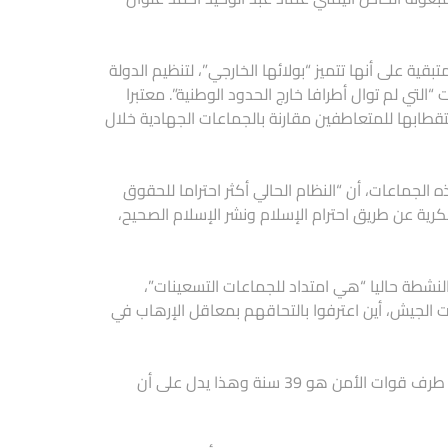
قية على أنها تتميز “بولائها الخارجي”، لتنظيم الدولة
لتي لم توال أطرافا خارج الحدود الوطنية”. معتبرا
وضعف استقطابها للمتعاطفين مقارنة بالجماعات الجهادية خلال
الجماعات، أن “النظام الحالي أكثر احتراما للحقوق
كرية عن طريق احترام الإسلام ونشر الإسلام الصحيح،
النشطة حاليا “هي امتداد للجماعات التسعينات”،
ين تعتقلهم قوات الجيش، أين اعترفوا بالتحاقهم بمعاقل الإرهاب في
ويتابع خريف كلامه: “فحتى متوسط العمر عند الإرهابيين المقضي عليهم من طرف قوات الأمن هو 39 سنة وهذا يدل على أن