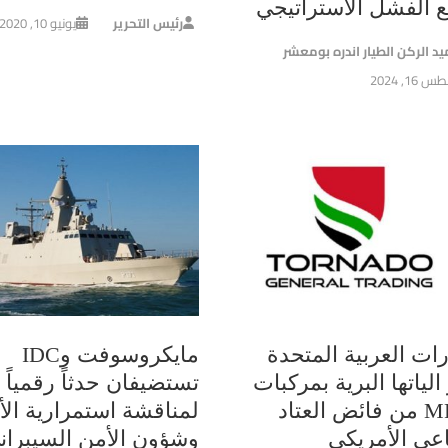
ع الفشل الاستراتيجي
رئيس التحرير
يونيو 10, 2020
يد الركن الطيار اندره بومعشر
16, 2024
رات العربية المتحدة
مايكروسوفت وIDC
الياتها البرية بمركبات
تستضيفان حدثاً رقمياً
MRAP من فائض العتاد
لمناقشة استمرارية الأ
اعي الأمريكي
وشؤون الأمن السيبران