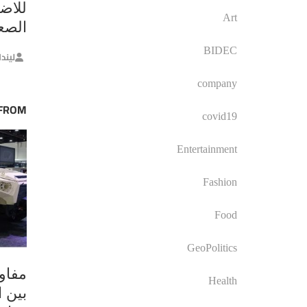
للاضط
Art
الصع
BIDEC
ليند
company
 FROM
covid19
Entertainment
Fashion
Food
GeoPolitics
مفاو
Health
بين ا