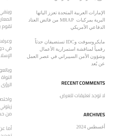
وينفي 
الإمارات العربية المتحدة تعزز الياتها
المعار
البرية بمركبات MRAP من فائض العتاد
تقوم ب
الدفاعي الأمريكي
مايكروسوفت وIDC تستضيفان حدثاً
في دوا
رقمياً لمناقشة استمرارية الأعمال
الإسلا
وشؤون الأمن السيبراني في عصر العمل
عن بُعد
وبالعو
RECENT COMMENTS
الرؤى 
لا توجد تعليقات للعرض.
واختصر
زيتوني
من حسا
ARCHIVES
أما عن
أغسطس 2024
تهديده