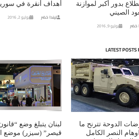
لاع بدور أكبر لموازنة
أهداف أنقرة في سوريا
ود الصيني
ليندا خضر
يوليو 2, 2016
ا خضر
يوليو 9, 2016
LATEST POSTS
ضات الدوحة تترنح ما
لبنان يتبلغ وضع “قانون
وهام النصر الكامل
قيصر” (سيزر) موضع ال