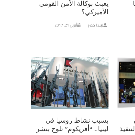
يعبث بوكالة الأمن القومي
الأميركي؟
ليندا خضر
أبريل 21, 2017
بسبب نشاط روسيا في
تنفيذ
ليبيا.. “أفريكوم” تلوح بنشر