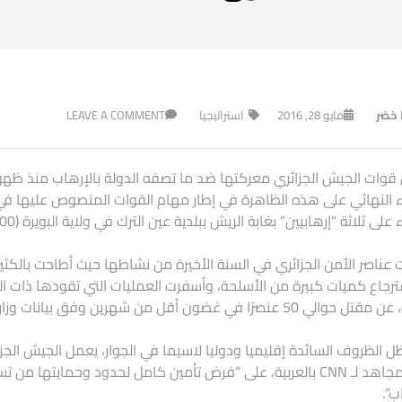
ا خضر
مايو 28, 2016
استراتيجيا
LEAVE A COMMENT
قوات الجيش الجزائري معركتها ضد ما تصفه الدولة بالإرهاب منذ ظه
 النهائي على هذه الظاهرة في إطار مهام القوات المنصوص عليها في ال
ى ثلاثة “إرهابيين” بغابة الريش ببلدية عين الترك في ولاية البويرة (100 كيلومتر شرق العاصمة).
عناصر الأمن الجزائري في السنة الأخيرة من نشاطها حيث أطاحت بالكث
رجاع كميات كبيرة من الأسلحة، وأسفرت العمليات التي تقودها ذات 
5 عنصرًا في غضون أقل من شهرين وفق بيانات وزارة الدفاع الجزائرية.
 الظروف السائدة إقليميا ودوليا لاسيما في الجوار، يعمل الجيش الجزا
العزيز مجاهد لـ CNN بالعربية، على “فرض تأمين كامل لحدود وحمايته
ب”.