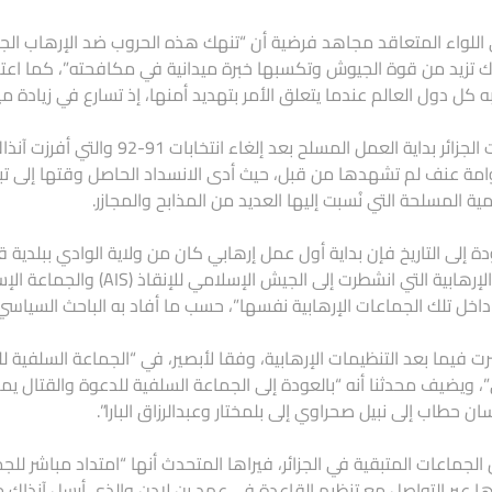
اللواء المتعاقد مجاهد فرضية أن “تنهك هذه الحروب ضد الإرهاب ال
ك تزيد من قوة الجيوش وتكسبها خبرة ميدانية في مكافحته”، كما اعتب
ه كل دول العالم عندما يتعلق الأمر بتهديد أمنها، إذ تسارع في زيادة مي
وعرفت الجزائر بداية العمل المس
مة عنف لم تشهدها من قبل، حيث أدى الانسداد الحاصل وقتها إلى تبني
مية المسلحة التي نُسبت إليها العديد من المذابح والمجازر.
دة إلى التاريخ فإن بداية أول عمل إرهابي كان من ولاية الوادي ببلدية 
داخل تلك الجماعات الإرهابية نفسها”، حسب ما أفاد به الباحث السياسي 
ت فيما بعد التنظيمات الإرهابية، وفقا لأبصير، في “الجماعة السلفية 
”، ويضيف محدثنا أنه “بالعودة إلى الجماعة السلفية للدعوة والقتال يمكن
ن حطاب إلى نبيل صحراوي إلى بلمختار وعبدالرزاق البارا”.
 الجماعات المتبقية في الجزائر، فيراها المتحدث أنها “امتداد مباشر للج
ا عبر التواصل مع تنظيم القاعدة في عهد بن لادن والذي أرسل آنذاك م