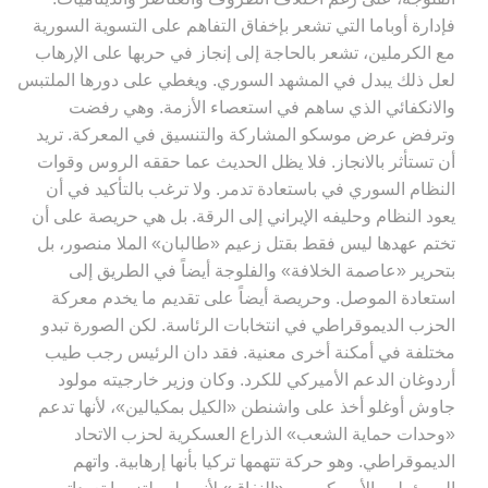
فإدارة أوباما التي تشعر بإخفاق التفاهم على التسوية السورية
مع الكرملين، تشعر بالحاجة إلى إنجاز في حربها على الإرهاب
لعل ذلك يبدل في المشهد السوري. ويغطي على دورها الملتبس
والانكفائي الذي ساهم في استعصاء الأزمة. وهي رفضت
وترفض عرض موسكو المشاركة والتنسيق في المعركة. تريد
أن تستأثر بالانجاز. فلا يظل الحديث عما حققه الروس وقوات
النظام السوري في باستعادة تدمر. ولا ترغب بالتأكيد في أن
يعود النظام وحليفه الإيراني إلى الرقة. بل هي حريصة على أن
تختم عهدها ليس فقط بقتل زعيم «طالبان» الملا منصور، بل
بتحرير «عاصمة الخلافة» والفلوجة أيضاً في الطريق إلى
استعادة الموصل. وحريصة أيضاً على تقديم ما يخدم معركة
الحزب الديموقراطي في انتخابات الرئاسة. لكن الصورة تبدو
مختلفة في أمكنة أخرى معنية. فقد دان الرئيس رجب طيب
أردوغان الدعم الأميركي للكرد. وكان وزير خارجيته مولود
جاوش أوغلو أخذ على واشنطن «الكيل بمكيالين»، لأنها تدعم
«وحدات حماية الشعب» الذراع العسكرية لحزب الاتحاد
الديموقراطي. وهو حركة تتهمها تركيا بأنها إرهابية. واتهم