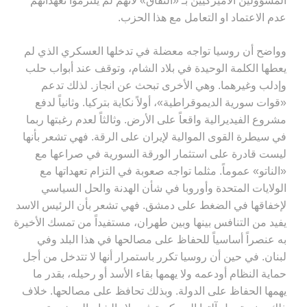
المسؤولين الأميركيين بـ «النفاق» لأنهم لم يلتزموا تعهداتهم
عدم الاعتماد او التعامل مع هذا الحزب
.
وواضح أن روسيا تواجه معضلة في تدخلها العسكري الذي لم
يعطها الكلمة الوحيدة في بلاد الشام، وتوقف عند أبواب حلب
وإدلب وغيرهما. وهي الأخرى تبحث عن انجاز. لذلك تدعم
«قوات سورية الديموقراطية»، أولاً نكاية بتركيا. وثانياً لدفع
مشروع الفيديرالية واقعاً على الأرض. وثالثاً لعدم رغبتها ربما
في سيطرة القوى الموالية لإيران على الرقة. فهي تشعر بأنها
ليست قادرة على استثمار الورقة السورية في صراعها مع
«الناتو» عموماً. مثلما تواجه صعوبة في التزام تعهداتها مع
الولايات المتحدة وأوروبا في شأن الهدنة والحل السياسي
لإخفاقها في الضغط على دمشق. فهي تشعر بأن الرئيس الاسد
يفيد من التنافس بينها وبين طهران، مستفيداً من تمسك الأخيرة
به عنصراً أساسياً للحفاظ على مصالحها في هذا البلد وفي
لبنان. في حين أن روسيا تكرر باستمرار أنها لا تتدخل من أجل
حماية النظام أودعمه ولا يهمها بقاء الأسد أو رحيله، بقدر ما
يهمها الحفاظ على الدولة. وبذلك تحافظ على مصالحها. خلاف