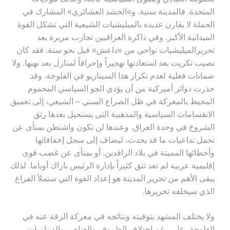
المتحدة. فالمدينة سنية. و»الحشد العشائري» المشارك في
الحملة لا يقارن عديده بالميليشيات الشيعية التي تشكل القوة
الميدانية الأكبر. وفي ذاكرة العراقيين تجارب مريرة بعد
تحريرالميليشيات نواحي من «داعش» قبل نحو سنة. فقد كان
نصيب تكريت بعد استعادتها تهجيراً وإحراقاً لمنازل بعد نهبها. ولا
ضمانات فعلية لعدم تكرار هذا السيناريو في الفلوجة. وقد
حذرت دوائر أميركية من أن يؤدي الجو السياسي المحموم
المحيط بالمعركة في ظل الصراع السني – الشيعي، إلى تعميق
الانقسامات السياسية والمذهبية التي يستحيل بعدها رتق
الشروخ في وحدة العراق. وعندها لن تكون واشنطن بمنأى عن
تحمل تداعيات ما قد يحدث، ليضاف إلى سجل إخفاقاتها
وأخطائها المميتة في بلاد الرافدين. أو بمنأى عن غضب قوى
إقليمية عربية لم تعد تثق كثيراً بإدارة الرئيس باراك أوباما. لذلك
يبقى الأهم من تحرير المدينة هو إعداد القوة التي ستملأ الفراغ
الذي سيخلفه تحريرها
.
ولا يختلف المشهد بتوقيته ونتائجه في معركة الرقة عنه في
الفلوجة، على رغم اختلاف الظروف والعناصر والديناميات.