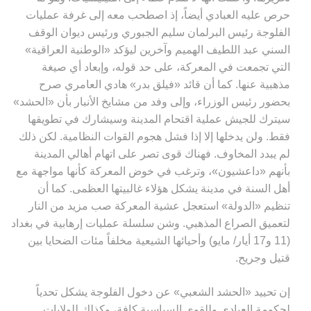
حرص عليه العبادي أيضاً، إذ اصطحب معه إلى غرفة عمليات
الفلوجة رئيس البرلمان سليم الجبوري ورئيس ديوان الوقف
السني عبد اللطيف الهميم وآخرين ليؤكد «الوطنية العراقية»
التي تجمعت في المعركة، على حد قوله، وإبعاد أي صيغة
مذهبية عنها. كما أن قائد «فيلق بدر» هادي العامري صرح
بحضور رئيس الوزراء، وإلى وفد من مشايخ الأنبار بأن «الحشد»
سيترك للجيش عملية اقتحام المدينة وسيشارك في تطويقها
فقط. ولن يدخلها إلا إذا فشل هجوم القوات النظامية. لكن ذلك
لم يبدد المخاوف. فهناك قوى تصر على اتهام أهالي المدينة
بأنهم «داعشيون»، وترغب في خوض المعركة كأنها مواجهة مع
أهل السنة في مدينة يشكل هؤلاء غالبيتها العظمى. كما أن
تنظيم «الدولة» استعجل عشية المعركة صب مزيد من النار
لتعميق الصراع المذهبي. وشن سلسلة عمليات إرهابية في بغداد
(11 و17 أيار/ مايو) وأحيائها الشيعية مخلفاً مئات الضحايا بين
قتيل وجريح
.
إن تحييد «الحشد الشعبي» عن دخول الفلوجة يشكل تحدياً
لحكومة العبادي وللقوى السياسية كافة، وكذلك للولايات