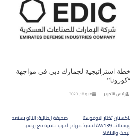
خطة استراتيجية لجمارك دبي في مواجهة
“كورونا”
رئيس التحرير
مايو 18, 2020
تصفّح
باكستان تختار الاوغوستا
صحيفة ايطالية: الناتو يستعد
المقالات
ويستلاند AW139 لتنفيذ مهام
لحرب حتمية مع روسيا
البحث والانقاذ