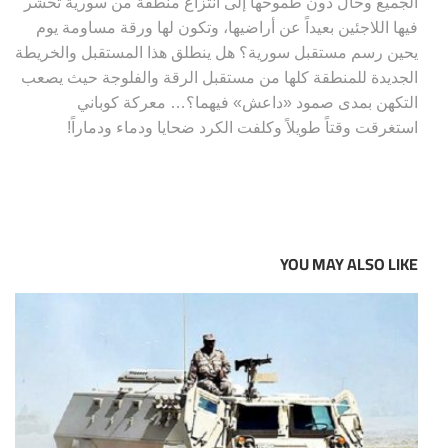
الجميع وحال دون طموحها إلى انتزاع منطقة من سورية تحشر
فيها اللاجئين بعيداً عن أراضيها، وتكون لها ورقة مساومة يوم
يحين رسم مستقبل سورية؟ هل ينطلق هذا المستقبل والخريطة
الجديدة للمنطقة كلها من مستقبل الرقة والفلوجة حيث يصعب
التكهن بمدى صمود «داعش» فيهما؟… معركة كوباني
استغرقت وقتاً طويلاً وكلفت الكرد ضحايا ودماء ودماراً
!
YOU MAY ALSO LIKE