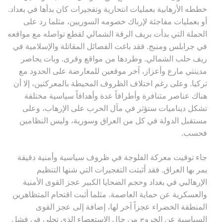
خططه الأرهابية بعمليات انتحارية وتفجيرات كان بدأها في بغداد.
أو بعمليات مفاجئة لإرباك خصومه السوريين، مثلما رد على
الحملة التي بدأت بريف الرقة الشمالي لقطع تواصله مع مواقعه
في جرابلس ومنبج. فقد باغت الفصائل المقاتلة والإسلامية في
ريف حلب الشمالي. وطردها من مواقع وقرى. وبات يحاصر
مدينتي مارع وأعزاز، آخر موقعين للمعارضة على الحدود مع
تركيا. وعلى رغم اختلاف الظروف المحيطة بالمعركتين، إلا أن
هناك عناصر متنافرة وأطرافاً عدة وأهدافاً سياسية مختلفة
تشكل ديناميات ستؤثر في مآل الحرب على الإرهاب، وعلى
مستقبل الدولة في كل من العراق وسورية، وليس النظامين
فحسب
.
جاء توقيت معركة الفلوجة في ظروف سياسية وأمنية دقيقة
يمر بها العراق. فقد أثبتت التفجيرات التي شنها التنظيم
الإرهالبي في بغداد وحجم الضحايا الكبير عجز القوى الأمنية
والعسكرية عن حماية العاصمة. مثلما أثبت اقتحام المتظاهرين
المنطقة الخضراء عجزاً آخر لها، إضافة إلى عجز القوى
السياسية عن الخروج من حال الاستعصاء الذي تجلى في فشل