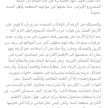
ذلك يعني تحول آلتها العسكرية في بلاد الشام إلى خدمة
المشروع الإيراني. مما يضعها في مواجهة المنطقة وأهل السنة
عموماً
.
والمشكلة في الرقة أن الولايات المتحدة تتذرع بأن لا قوى على
الأرض أفضل من قوات حزب الاتحاد الديموقراطي الذي أفاد
منذ اندلاع الأزمة في توسيع رقعة حضوره في مدن وقرى تضم
عرقيات متنوعة. وقد اتهم بتطهير كثير من المواقع في ريف دير
الزور والحسكة وحلب. ولا شك في أن اندفاعه نحو الرقة وهو
يعلن أنه سيضمها إلى الإقليم الكردي يثير حساسية كبيرة في
أوساط العشائر العربية. وفي أوساط المعارضة والنظام أيضاً.
صحيح أن تحرير الرقة صار مطلباً محلياً وإقليمياً ودولياً، وأن ثمة
فصائل عربية وتركمانية وسريانية في صفوف «قوات سورية
الديموقراطية»، إلا أن الغلبة الطاغية والكلمة الفصل تبقى
لقوات الحزب الكردي. ولا شيء يبدد مخاوف أهالي المدينة من
أعمال انتقامية ينفذها الكرد. ولا يُعرف كيف سيتمكن الحزب من
إدارة منطقة ستتحول محط نزاع عرقي. فهل يتحول الإقليم
الكردي منطقة آمنة، ولكن ليس على قياس تركيا التي قاومها