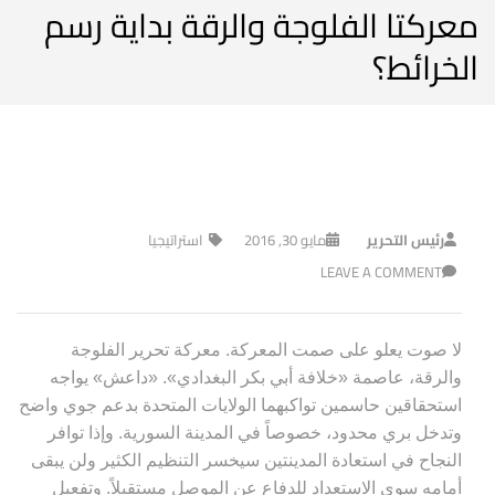
معركتا الفلوجة والرقة بداية رسم
الخرائط؟
رئيس التحرير
مايو 30, 2016
استراتيجيا
LEAVE A COMMENT
لا صوت يعلو على صمت المعركة. معركة تحرير الفلوجة
والرقة، عاصمة «خلافة أبي بكر البغدادي». «داعش» يواجه
استحقاقين حاسمين تواكبهما الولايات المتحدة بدعم جوي واضح
وتدخل بري محدود، خصوصاً في المدينة السورية. وإذا توافر
النجاح في استعادة المدينتين سيخسر التنظيم الكثير ولن يبقى
أمامه سوى الاستعداد للدفاع عن الموصل مستقبلاً. وتفعيل