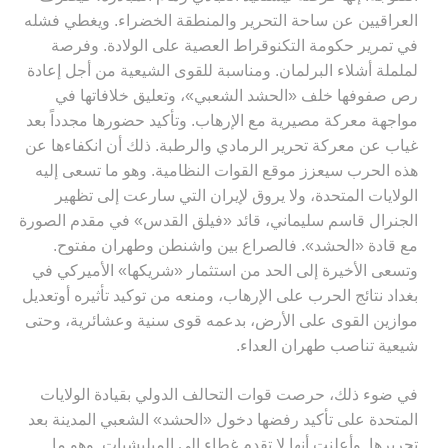
العراقيين عن ساحة التحرير والمنطقة الخضراء. ويغطي فشله
في تمرير حكومة التكنوقراط العصية على الولادة. وفرصة
لململة أشلاء البرلمان. ومناسبة للقوى الشيعية من أجل إعادة
رص صفوفها خلف «الحشد الشعبي»، وتعليق خلافاتها في
مواجهة معركة مصيرية مع الإرهاب. وتأكيد حضورها مجدداً بعد
غياب عن معركة تحرير الرمادي والرطبة. ذلك أن انكفاءها عن
هذه الحرب سيعزز موقع القوات النظامية. وهو ما تسعى إليه
الولايات المتحدة، ولا يروق لإيران التي سارعت إلى تظهير
الجنرال قاسم سليماني، قائد «فيلق القدس» في مقدم الصورة
مع قادة «الحشد». فالصراع بين واشنطن وطهران مفتوح.
وتسعى الأخيرة إلى الحد من استثمار «شريكها» الأميركي في
بغداد نتائج الحرب على الإرهاب، ومنعه من توكيد تأثيره أوتعديل
موازين القوى على الأرض، بدعمه قوى سنية وعشائرية، وحتى
شيعية تناصب طهران العداء
.
في ضوء ذلك، حرصت قوات التحالف الدولي بقيادة الولايات
المتحدة على تأكيد رفضها دخول «الحشد» الشعبي المدينة بعد
تحريرها. وأعلنت أنها لا تقدم غطاء إلى الميليشيات. وهو ما