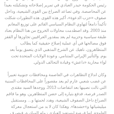
رئيس الحكومة حيدر العبادي في تمرير إصلاحاته وتشكيلته بعيداً
عن المحاصصة. وفي تصاعد الصراع بين القوى الشيعية، وداخل
صفوف «حزب الدعوة»، أكبر هذه القوى. هذه التطورات شكلت
تأكيداً دامغاً لتهاوي النظام السياسي القائم على توزيع المغانم
منذ 2003. وقد اصطدمت محاولات الخروج من هذا النظام بعناد
طبقة سياسية وحزبية لم يعد بمقدور العراقيين تجاوزها أو القفز
فوق مصالحها في أي عملية إصلاح حقيقية كما يطالب
المتظاهرون. ناهيك عن الشرخ المذهبي الذي يتعمق يوماً بعد
يوم. والتأثير الإيراني المتنامي. وعودة الولايات المتحدة تحت
لواء محاربة «داعش» وقيادة التحالف الدولي
.
وكان اندلاع التظاهرات في العاصمة ومحافظات جنوبية تعبيراً
عن غضب شعبي عارم لم يعد مقصوراً على المحافظات السنية
التي نالت نصيبها بعد انتفاضات 2013. ووجدها السيد مقتدى
الصدر فرصة، فدفع بتياره إلى حضن المتظاهرين. وهو ما فاقم
الصراع داخل الصفوف الشيعية، وهدد لحمتها و… ومستقبل
ميليشياتها و»حشدها». وهكذا كان لا بد من استعجال معركة
الفلوجة. إنها فرصة ليستعيد العبادي زمام المبادرة، فيصرف