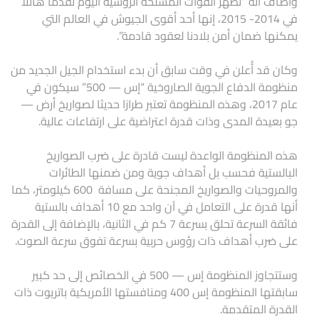
وأضاف أنه “تظهر القوات المسلحة الروسية اليوم تقدما هائلا
في 2014- 2015، إنها أحد أقوى الجيوش في العالم التي
يمكنها ضمان أمن بلادنا لعقود قادمة”.
وكان قد أُعلن في وقت سابق أن بدء استخدام الجيل الجديد من
منظومة الدفاع الجوية الصاروخية “إس — 500” سيكون في
عام 2017، وهذه المنظومة تعتبر طرازا حديثا لصواريخ أرض —
جو بعيدة المدى وذات قدرة اعتراضية على ارتفاعات عالية.
هذه المنظومة الواعدة ليست قادرة على ضرب الصواريخ
البالستية فحسب بل أهداف جوية ومن ضمنها الطائرات
والمروحيات والصواريخ المجنحة على مسافة 600 كيلومتر، كما
أنها قدرة على التعامل في آن واحد مع 10 أهداف بالستية
فائقة السرعة تحلق بسرعة 7 كم في الثانية، بالإضافة إلى القدرة
على ضرب أهداف ذات رؤوس حربية بسرعة تفوق سرعة الصوت.
وستتجاوز المنظومة إس — 500 في الخصائص إلى حد كبير
سابقتها المنظومة إس 400 ومنافستها الأمريكية باتريوت ذات
القدرة المتقدمة.