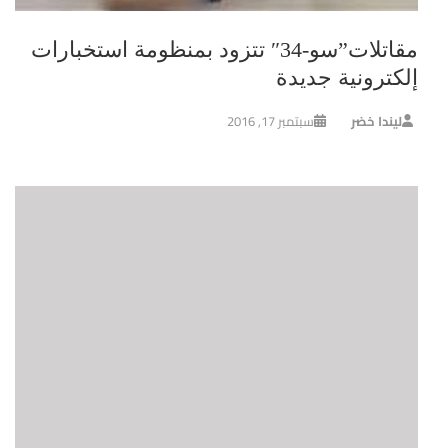
مقاتلات”سو-34″ تتزود بمنظومة استخبارات
إلكترونية جديدة
ليندا خضر
سبتمبر 17, 2016