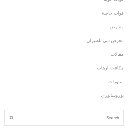
قوات خاصة
معارض
معرض دبي للطيران
مقالات
مكافحة ارهاب
مناورات
يوروساتوري
Search
for: