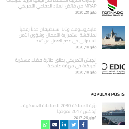
MRAP من فائض العتاد الدفاعي الأمريكي
مايو 20, 2020
مايكروسوفت وIDC تستضيفان حدثاً رقمياً
لمناقشة استمرارية الأعمال وشؤون الأمن
السيبراني في عصر العمل عن بُعد
مايو 18, 2020
الجيش الأمريكي يطلق طائرة فضاء عسكرية
أمريكية في مهمّة غامضة
مايو 18, 2020
POPULAR POSTS
‏رؤية المملكة 2030 للصناعات العسكرية …
آيدكس 2017 نموذجاَ
فبراير 26, 2017