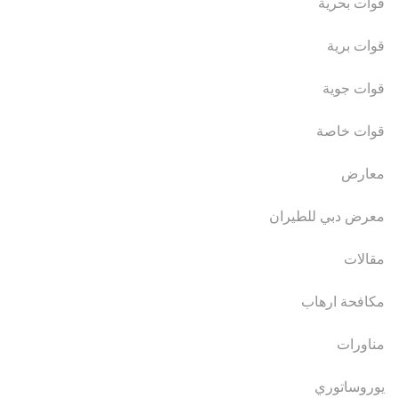
قوات بحرية
قوات برية
قوات جوية
قوات خاصة
معارض
معرض دبي للطيران
مقالات
مكافحة ارهاب
مناورات
يوروساتوري