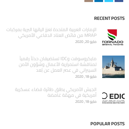
RECENT POSTS
الإمارات العربية المتحدة تعزز الياتها البرية بمركبات
MRAP من فائض العتاد الدفاعي الأمريكي
مايو 20, 2020
مايكروسوفت وIDC تستضيفان حدثاً رقمياً
لمناقشة استمرارية الأعمال وشؤون الأمن
السيبراني في عصر العمل عن بُعد
مايو 18, 2020
الجيش الأمريكي يطلق طائرة فضاء عسكرية
أمريكية في مهمّة غامضة
مايو 18, 2020
POPULAR POSTS