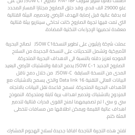
اطلقت طائرة سوير هورنت F/A-18F صاروخ JSOW C1 من على
علو 29000 الف قدم، وقد حلق الصاروخ مجتازا المسار المحدد
له بدقة عالية قبل إصابة الهدف الأرضي وتدميره. البيئة القتالية
التي تمت فيها تجربة الصاروخ كانت تحاكي سيناريو بيئة قتالية
معقدة تحميها الإجراءات التكتية المضادة.
عملت شركة رايثيون على تطوير النسخةJSOW C1 لصالح البحرية
الأميركية وتشمل التحديثات على النسخة الجديدة من السلاح
الموجه تعزيز دقته بالنسبة الى الاهداف البحرية المتحركة.
الصاروخ الجديد JSOW C-1 يدمج الدقة والاشتباك الأرضي البعيد
المدى من النسخة السايقة JSOW-C من خلال دمج ناقل
البيانات العالي التقنية 16 Data link والذي يسمح بالاشتباك مع
الأهداف البحرية المتحركة. تسمح قاعدة نقل البيانات بالاتجاه
المزدوج بالاشتباك وتدمير اهداف برية ثابتة ومتحركة. النموذج
سي و سي ا تم تصميمهما لمنح القوى قدرات قتالية لتدمير
اهداف عالية القيمة ويمكن اطلاقها من مسافات تتخطى
المئة كلم.
تفتح هذه التجربة الناجحة افاقا جديدة لسلاح الهجوم المشترك