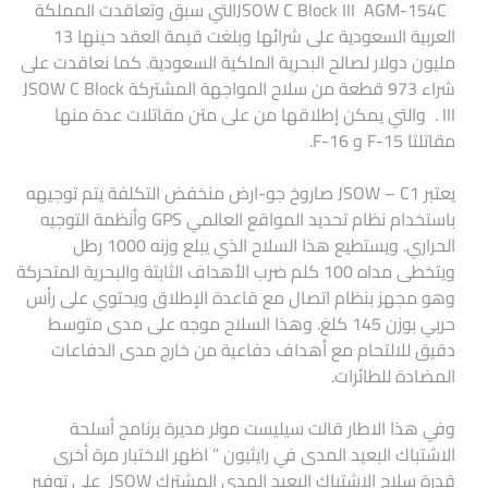
JSOW C Block III AGM-154Cالتي سبق وتعاقدت المملكة
العربية السعودية على شرائها وبلغت قيمة العقد حينها 13
مليون دولار لصالح البحرية الملكية السعودية. كما نعاقدت على
شراء 973 قطعة من سلاح المواجهة المشتركة JSOW C Block
III . والتي يمكن إطلاقها من على متن مقاتلات عدة منها
مقاتلتا F-15 و F-16.
يعتبر JSOW – C1 صاروخ جو-ارض منخفض التكلفة يتم توجيهه
باستخدام نظام تحديد المواقع العالمي GPS وأنظمة التوجيه
الحراري. ويستطيع هذا السلاح الذي يبلع وزنه 1000 رطل
ويتخطى مداه 100 كلم ضرب الأهداف الثابتة والبحرية المتحركة
وهو مجهز بنظام اتصال مع قاعدة الإطلاق ويحتوي على رأس
حربي بوزن 145 كلغ. وهذا السلاح موجه على مدى متوسط
دقيق للالتحام مع أهداف دفاعية من خارج مدى الدفاعات
المضادة للطائرات.
وفي هذا الاطار قالت سيليست مولر مديرة برنامج أسلحة
الاشتباك البعيد المدى في رايثيون ” اظهر الاختبار مرة أخرى
قدرة سلاح الاشتباك البعيد المدى المشترك JSOW على توفير