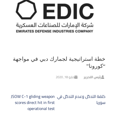
خطة استراتيجية لجمارك دبي في مواجهة
“كورونا”
رئيس التحرير
مايو 18, 2020
تصفّح
كلفة التدخُّل وعدم التدخُّل في
JSOW C-1 gliding weapon
المقالات
سوريا
scores direct hit in first
operational test