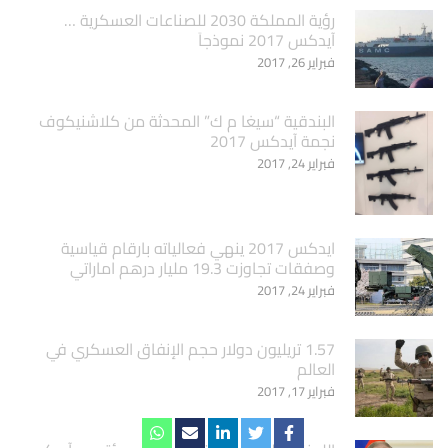
‏رؤية المملكة 2030 للصناعات العسكرية …
آيدكس 2017 نموذجاَ
فبراير 26, 2017
البندقية “سيغا م ك” المحدثة من كلاشنيكوف
نجمة آيدكس 2017
فبراير 24, 2017
ايدكس 2017 ينهي فعالياته بارقام قياسية
وصفقات تجاوزت 19.3 مليار درهم اماراتي
فبراير 24, 2017
1.57 تريليون دولار حجم الإنفاق العسكري في
العالم
فبراير 17, 2017