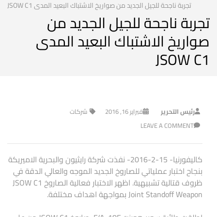
تجربة ناجحة للجيل الجديد من صواريخ الاشتباك البعيد المدى JSOW C1
تجربة ناجحة للجيل الجديد من
صواريخ الاشتباك البعيد المدى
JSOW C1
رئيس التحرير
فبراير 16, 2016
شركات
LEAVE A COMMENT
كاليفورنيا- 15-2-2016- نفذت شركة رايثيون والبحرية الاميريكة
بنجاح اختبار عملياتي للصاروخ الجديد الموجه والعالي الدقة في
ظروف قتالية تشبيهية. اظهر الاختبار فعالية الصاروخ JSOW C1
Joint Standoff Weapon بمواجهة اهداف مختلفة.